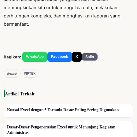
memungkinkan kita untuk mengelola data, melakukan
perhitungan kompleks, dan menghasilkan laporan yang
bermanfaat.
Bagikan:
WhatsApp
Facebook
X
Salin
#excel
#IPTEK
Artikel Terkait
Kuasai Excel dengan 5 Formula Dasar Paling Sering Digunakan
Dasar-Dasar Pengoperasian Excel untuk Menunjang Kegiatan
Administrasi