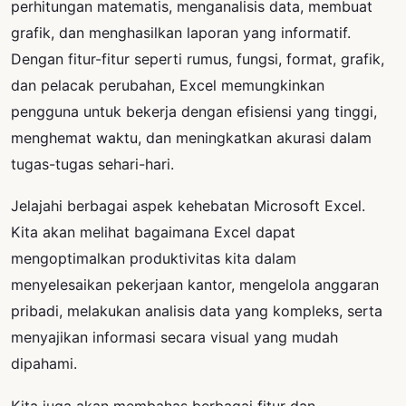
perhitungan matematis, menganalisis data, membuat
grafik, dan menghasilkan laporan yang informatif.
Dengan fitur-fitur seperti rumus, fungsi, format, grafik,
dan pelacak perubahan, Excel memungkinkan
pengguna untuk bekerja dengan efisiensi yang tinggi,
menghemat waktu, dan meningkatkan akurasi dalam
tugas-tugas sehari-hari.
Jelajahi berbagai aspek kehebatan Microsoft Excel.
Kita akan melihat bagaimana Excel dapat
mengoptimalkan produktivitas kita dalam
menyelesaikan pekerjaan kantor, mengelola anggaran
pribadi, melakukan analisis data yang kompleks, serta
menyajikan informasi secara visual yang mudah
dipahami.
Kita juga akan membahas berbagai fitur dan