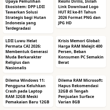
Upaya Pemulihan
Resmi Dirilis, Inilah
Ekosistem: DPP LDII
Link Download Logo
Tawarkan Solusi
HUT RI ke-81 Tahun
Strategis bagi Hutan
2026 Format PNG dan
Indonesia yang
JPG HD
Terdegradasi
LDII Luwu Helat
Krisis Memori Global:
Permata CAI 2026:
Harga RAM Melejit 400
Membentuk Generasi
Persen, Beban
Muda Berkarakter
Konsumen PC Semakin
Religius dan
Berat
Nasionalis
Dilema Windows 11:
Dilema RAM Microsoft:
Pengguna Keluhkan
Hapus Rekomendasi
Crash pada Laptop
32GB di Tengah
RAM 32GB Meski
Penjualan Surface
Pemakaian Baru 12GB
Varian 8GB