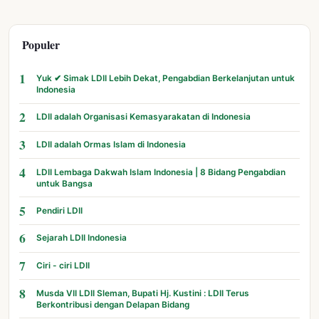
Populer
1
Yuk ✔ Simak LDII Lebih Dekat, Pengabdian Berkelanjutan untuk
Indonesia
2
LDII adalah Organisasi Kemasyarakatan di Indonesia
3
LDII adalah Ormas Islam di Indonesia
4
LDII Lembaga Dakwah Islam Indonesia | 8 Bidang Pengabdian
untuk Bangsa
5
Pendiri LDII
6
Sejarah LDII Indonesia
7
Ciri - ciri LDII
8
Musda VII LDII Sleman, Bupati Hj. Kustini : LDII Terus
Berkontribusi dengan Delapan Bidang