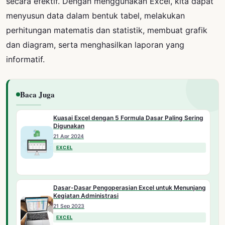
secara efektif. Dengan menggunakan Excel, kita dapat
menyusun data dalam bentuk tabel, melakukan
perhitungan matematis dan statistik, membuat grafik
dan diagram, serta menghasilkan laporan yang
informatif.
Baca Juga
Kuasai Excel dengan 5 Formula Dasar Paling Sering
Digunakan
21 Apr 2024
EXCEL
Dasar-Dasar Pengoperasian Excel untuk Menunjang
Kegiatan Administrasi
21 Sep 2023
EXCEL