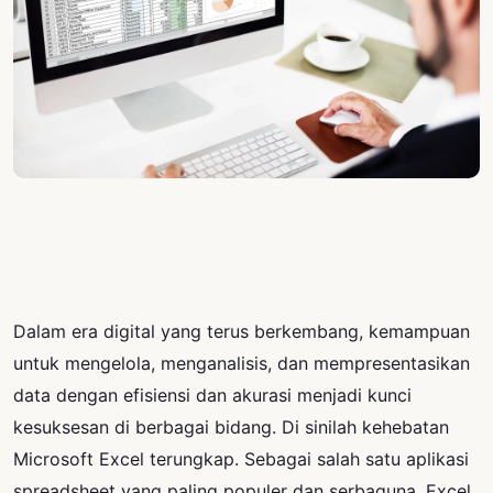
Dalam era digital yang terus berkembang, kemampuan
untuk mengelola, menganalisis, dan mempresentasikan
data dengan efisiensi dan akurasi menjadi kunci
kesuksesan di berbagai bidang. Di sinilah kehebatan
Microsoft Excel terungkap. Sebagai salah satu aplikasi
spreadsheet yang paling populer dan serbaguna, Excel