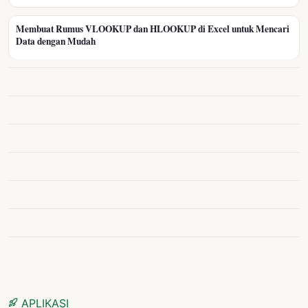
Membuat Rumus VLOOKUP dan HLOOKUP di Excel untuk Mencari
Data dengan Mudah
APLIKASI