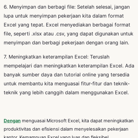
6. Menyimpan dan berbagi file: Setelah selesai, jangan
lupa untuk menyimpan pekerjaan kita dalam format
Excel yang tepat. Excel menyediakan berbagai format
file, seperti .xlsx atau .csv, yang dapat digunakan untuk
menyimpan dan berbagi pekerjaan dengan orang lain.
7. Meningkatkan keterampilan Excel: Teruslah
mempelajari dan meningkatkan keterampilan Excel. Ada
banyak sumber daya dan tutorial online yang tersedia
untuk membantu kita menguasai fitur-fitur dan teknik-
teknik yang lebih canggih dalam menggunakan Excel.
Dengan
menguasai Microsoft Excel, kita dapat meningkatkan
produktivitas dan efisiensi dalam menyelesaikan pekerjaan
kantor. Kemampuan Excel yang luas dan fleksibel