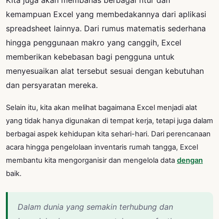
kemampuan Excel yang membedakannya dari aplikasi
spreadsheet lainnya. Dari rumus matematis sederhana
hingga penggunaan makro yang canggih, Excel
memberikan kebebasan bagi pengguna untuk
menyesuaikan alat tersebut sesuai dengan kebutuhan
dan persyaratan mereka.
Selain itu, kita akan melihat bagaimana Excel menjadi alat
yang tidak hanya digunakan di tempat kerja, tetapi juga dalam
berbagai aspek kehidupan kita sehari-hari. Dari perencanaan
acara hingga pengelolaan inventaris rumah tangga, Excel
membantu kita mengorganisir dan mengelola data
dengan
baik.
Dalam dunia yang semakin terhubung dan