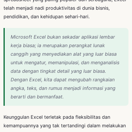
telah menjadi nadi produktivitas di dunia bisnis,
pendidikan, dan kehidupan sehari-hari.
Microsoft Excel bukan sekadar aplikasi lembar
kerja biasa; ia merupakan perangkat lunak
canggih yang menyediakan alat yang luar biasa
untuk mengatur, memanipulasi, dan menganalisis
data dengan tingkat detail yang luar biasa.
Dengan Excel, kita dapat mengubah rangkaian
angka, teks, dan rumus menjadi informasi yang
berarti dan bermanfaat.
Keunggulan Excel terletak pada fleksibilitas dan
kemampuannya yang tak tertandingi dalam melakukan