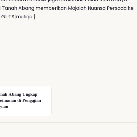
II Tanah Abang memberikan Majalah Nuansa Persada ke
 GUTS|mufiqs ]
nah Abang Ungkap
eimanan di Pengajian
guan