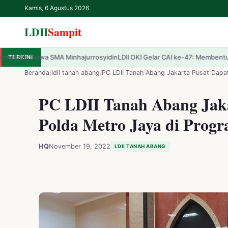
Kamis, 6 Agustus 2026
LDII
Sampit
inhajurrosyidin
TERKINI
LDII OKI Gelar CAI ke-47: Membentuk Karakter Pemuda Pro
✕
LDII
Sampit
Beranda
/
ldii tanah abang
/
PC LDII Tanah Abang Jakarta Pusat Dapat
PC LDII Tanah Abang Jak
Beranda
Polda Metro Jaya di Progr
LDII
HQ
November 19, 2022
LDII TANAH ABANG
Renungan
IPTEK
Kesehatan
Kegiatan