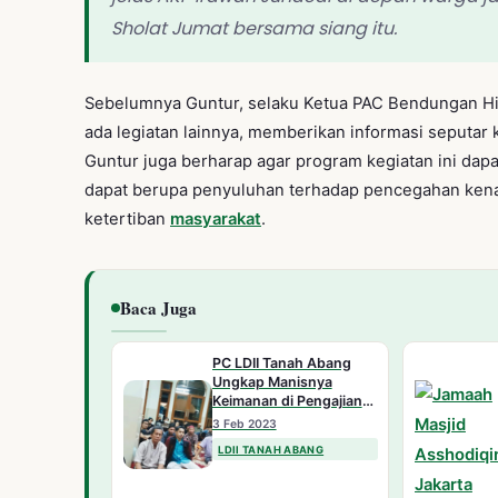
Sholat Jumat bersama siang itu.
Sebelumnya Guntur, selaku Ketua PAC Bendungan Hi
ada legiatan lainnya, memberikan informasi seputar 
Guntur juga berharap agar program kegiatan ini dapa
dapat berupa penyuluhan terhadap pencegahan kena
ketertiban
masyarakat
.
Baca Juga
PC LDII Tanah Abang
Ungkap Manisnya
Keimanan di Pengajian
Rutin Mingguan
3 Feb 2023
LDII TANAH ABANG