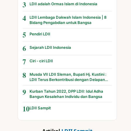
3
LDII adalah Ormas Islam di Indonesia
4
LDII Lembaga Dakwah Islam Indonesia | 8
Bidang Pengabdian untuk Bangsa
5
Pendiri LDII
6
Sejarah LDII Indonesia
7
Ciri - ciri LDII
8
Musda VII LDII Sleman, Bupati Hj. Kustini :
LDII Terus Berkontribusi dengan Delapan
Bidang
9
Kurban Tahun 2022, DPP LDII: Idul Adha
Bangun Kesalehan Individu dan Bangsa
10
LDII Sampit
Artikel
LDII Sampit