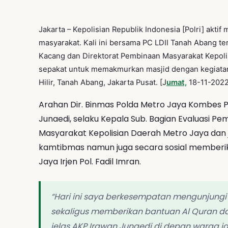
Jakarta – Kepolisian Republik Indonesia [Polri] akti
masyarakat. Kali ini bersama PC LDII Tanah Abang t
Kacang dan Direktorat Pembinaan Masyarakat Kepolis
sepakat untuk memakmurkan masjid dengan kegiatan 
Hilir, Tanah Abang, Jakarta Pusat. [J
umat,
18-11-2022
Arahan Dir. Binmas Polda Metro Jaya Kombes P
Junaedi, selaku Kepala Sub. Bagian Evaluasi P
Masyarakat Kepolisian Daerah Metro Jaya dan j
kamtibmas namun juga secara sosial memberi
Jaya Irjen Pol. Fadil Imran.
“Hari ini saya berkesempatan mengunjungi 
sekaligus memberikan bantuan Al Quran da
jelas AKP Irawan Junaedi di depan warga 