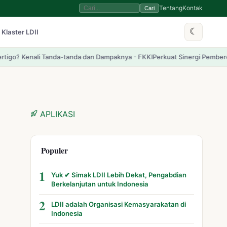
Tentang
Kontak
Cari
☾
 Klaster LDII
tanda dan Dampaknya - FKKI
Perkuat Sinergi Pemberdayaan Umat, LDII Ba
APLIKASI
Populer
1
Yuk ✔ Simak LDII Lebih Dekat, Pengabdian
Berkelanjutan untuk Indonesia
2
LDII adalah Organisasi Kemasyarakatan di
Indonesia