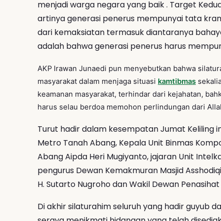
menjadi warga negara yang baik . Target Kedua 
artinya generasi penerus mempunyai tata krama
dari kemaksiatan termasuk diantaranya bahay
adalah bahwa generasi penerus harus mempuny
AKP Irawan Junaedi pun menyebutkan bahwa silaturah
masyarakat dalam menjaga situasi
kamtibmas
sekali
keamanan masyarakat, terhindar dari kejahatan, bahk
harus selau berdoa memohon perlindungan dari All
Turut hadir dalam kesempatan Jumat Keliling ini
Metro Tanah Abang, Kepala Unit Binmas Kompo
Abang Aipda Heri Mugiyanto, jajaran Unit Intel
pengurus Dewan Kemakmuran Masjid Asshodiqin,
H. Sutarto Nugroho dan Wakil Dewan Penasihat D
Di akhir silaturahim seluruh yang hadir guyub
seraya menikmati hidangan yang telah disediak