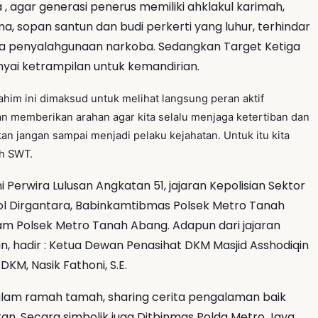
, agar generasi penerus memiliki ahklakul karimah,
, sopan santun dan budi perkerti yang luhur, terhindar
a penyalahgunaan narkoba. Sedangkan Target Ketiga
ai ketrampilan untuk kemandirian.
im ini dimaksud untuk melihat langsung peran aktif
an memberikan arahan agar kita selalu menjaga ketertiban dan
an jangan sampai menjadi pelaku kejahatan. Untuk itu kita
ah SWT.
 Perwira Lulusan Angkatan 51, jajaran Kepolisian Sektor
l Dirgantara, Babinkamtibmas Polsek Metro Tanah
kam Polsek Metro Tanah Abang. Adapun dari jajaran
 hadir : Ketua Dewan Penasihat DKM Masjid Asshodiqin
KM, Nasik Fathoni, S.E.
 dalam ramah tamah, sharing cerita pengalaman baik
an. Secara simbolik juga Ditbinmas Polda Metro Jaya