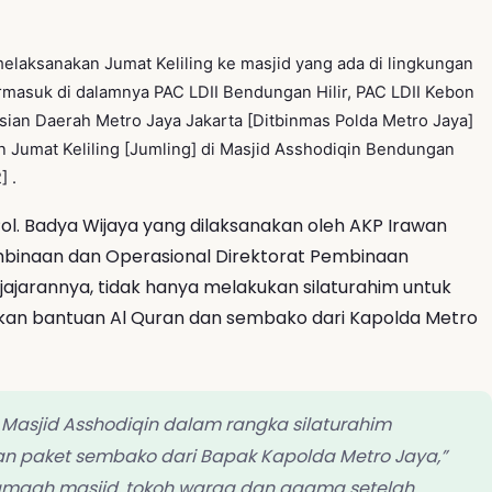
f melaksanakan Jumat Keliling ke masjid yang ada di lingkungan
ermasuk di dalamnya PAC LDII Bendungan Hilir, PAC LDII Kebon
ian Daerah Metro Jaya Jakarta [Ditbinmas Polda Metro Jaya]
Jumat Keliling [Jumling] di Masjid Asshodiqin Bendungan
] .
ol. Badya Wijaya yang dilaksanakan oleh AKP Irawan
embinaan dan Operasional Direktorat Pembinaan
ajarannya, tidak hanya melakukan silaturahim untuk
kan bantuan Al Quran dan sembako dari Kapolda Metro
Masjid Asshodiqin dalam rangka silaturahim
n paket sembako dari Bapak Kapolda Metro Jaya,”
jamaah masjid, tokoh warga dan agama setelah