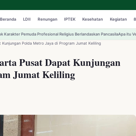
Beranda
LDII
Renungan
IPTEK
Kesehatan
Kegiatan
8
fesional Religius Berlandaskan Pancasila
Apa itu Vertigo? Kenali Tanda-
 Kunjungan Polda Metro Jaya di Program Jumat Keliling
arta Pusat Dapat Kunjungan
am Jumat Keliling