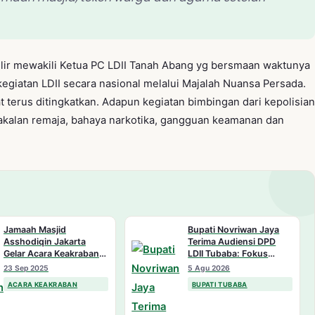
lir mewakili Ketua PC LDII Tanah Abang yg bersmaan waktunya
kegiatan LDII secara nasional melalui Majalah Nuansa Persada.
t terus ditingkatkan. Adapun kegiatan bimbingan dari kepolisian
kalan remaja, bahaya narkotika, gangguan keamanan dan
Jamaah Masjid
Bupati Novriwan Jaya
Asshodiqin Jakarta
Terima Audiensi DPD
Gelar Acara Keakraban
LDII Tubaba: Fokus
di Depok
Sinergi Lima Program
23 Sep 2025
5 Agu 2026
Prioritas Daerah
ACARA KEAKRABAN
BUPATI TUBABA