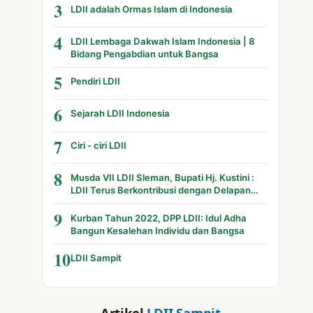
3
LDII adalah Ormas Islam di Indonesia
4
LDII Lembaga Dakwah Islam Indonesia | 8
Bidang Pengabdian untuk Bangsa
5
Pendiri LDII
6
Sejarah LDII Indonesia
7
Ciri - ciri LDII
8
Musda VII LDII Sleman, Bupati Hj. Kustini :
LDII Terus Berkontribusi dengan Delapan
Bidang
9
Kurban Tahun 2022, DPP LDII: Idul Adha
Bangun Kesalehan Individu dan Bangsa
10
LDII Sampit
Artikel
LDII Sampit