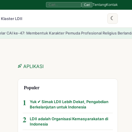
Tentang
Kontak
Cari
☾
 Klaster LDII
mbentuk Karakter Pemuda Profesional Religius Berlandaskan Pancasila
Apa
APLIKASI
Populer
1
Yuk ✔ Simak LDII Lebih Dekat, Pengabdian
Berkelanjutan untuk Indonesia
2
LDII adalah Organisasi Kemasyarakatan di
Indonesia