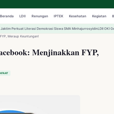
Beranda
LDII
Renungan
IPTEK
Kesehatan
Kegiatan
8
erasi Demokrasi Siswa SMA Minhajurrosyidin
LDII OKI Gelar CAI ke-47: Me
 FYP, Meraup Keuntungan!
Facebook: Menjinakkan FYP,
NFAAT