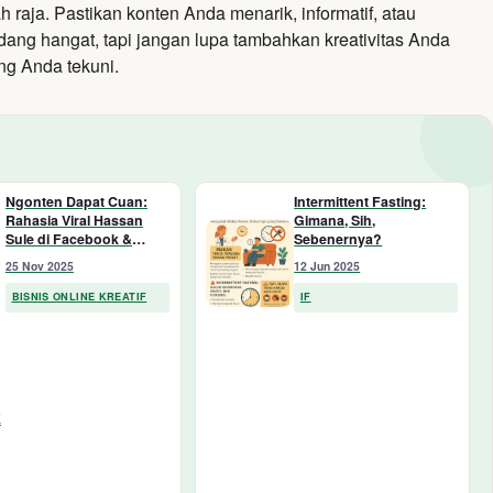
h raja.
Pastikan konten Anda menarik,
informatif,
atau
edang hangat,
tapi jangan lupa tambahkan kreativitas Anda
ng Anda tekuni.
Ngonten Dapat Cuan:
Intermittent Fasting:
Rahasia Viral Hassan
Gimana, Sih,
Sule di Facebook &
Sebenernya?
TikTok Terungkap!
25 Nov 2025
12 Jun 2025
BISNIS ONLINE KREATIF
IF