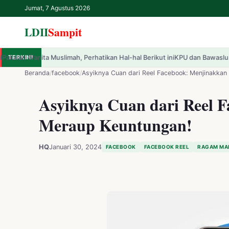
Jumat, 7 Agustus 2026
LDII
Sampit
limah, Perhatikan Hal-hal Berikut ini
TERKINI
KPU dan Bawaslu Jaktim Perkuat Lit
✕
LDII
Sampit
Beranda
/
facebook
/
Asyiknya Cuan dari Reel Facebook: Menjinakkan
Asyiknya Cuan dari Reel 
Beranda
Meraup Keuntungan!
LDII
HQ
Januari 30, 2024
FACEBOOK
FACEBOOK REEL
RAGAM MA
Renungan
IPTEK
Kesehatan
Kegiatan