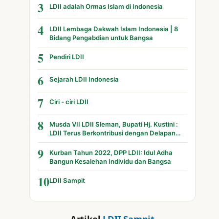
3
LDII adalah Ormas Islam di Indonesia
4
LDII Lembaga Dakwah Islam Indonesia | 8
Bidang Pengabdian untuk Bangsa
5
Pendiri LDII
6
Sejarah LDII Indonesia
7
Ciri - ciri LDII
8
Musda VII LDII Sleman, Bupati Hj. Kustini :
LDII Terus Berkontribusi dengan Delapan
Bidang
9
Kurban Tahun 2022, DPP LDII: Idul Adha
Bangun Kesalehan Individu dan Bangsa
10
LDII Sampit
Artikel
LDII Sampit