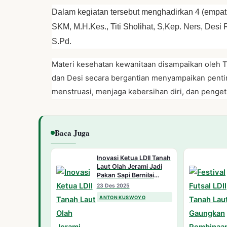
Dalam kegiatan tersebut menghadirkan 4 (empat 
SKM, M.H.Kes., Titi Sholihat, S,Kep. Ners, Desi
S.Pd.
Materi kesehatan kewanitaan disampaikan oleh Titi
dan Desi secara bergantian menyampaikan pent
menstruasi, menjaga kebersihan diri, dan penget
Baca Juga
Inovasi Ketua LDII Tanah
Laut Olah Jerami Jadi
Pakan Sapi Bernilai
Tinggi
23 Des 2025
ANTON KUSWOYO