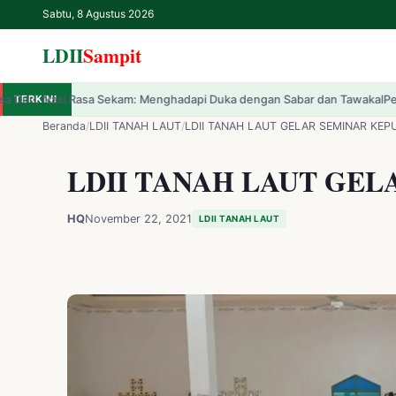
Sabtu, 8 Agustus 2026
LDII
Sampit
am: Menghadapi Duka dengan Sabar dan Tawakal
TERKINI
Pemerintah Resmi Luncurka
✕
LDII
Sampit
Beranda
/
LDII TANAH LAUT
/
LDII TANAH LAUT GELAR SEMINAR KEP
LDII TANAH LAUT GEL
Beranda
LDII
HQ
November 22, 2021
LDII TANAH LAUT
Renungan
IPTEK
Kesehatan
Kegiatan