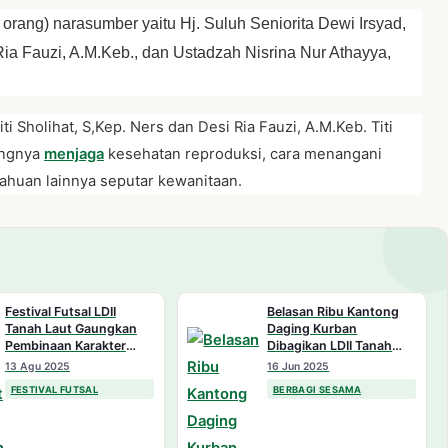
orang) narasumber yaitu Hj. Suluh Seniorita Dewi Irsyad,
 Ria Fauzi, A.M.Keb., dan Ustadzah Nisrina Nur Athayya,
 Sholihat, S,Kep. Ners dan Desi Ria Fauzi, A.M.Keb. Titi
ingnya
menjaga
kesehatan reproduksi, cara menangani
ahuan lainnya seputar kewanitaan.
Festival Futsal LDII
Belasan Ribu Kantong
Tanah Laut Gaungkan
Daging Kurban
Pembinaan Karakter
Dibagikan LDII Tanah
Generasi Muda
Laut, Warga Antusias
13 Agu 2025
16 Jun 2025
FESTIVAL FUTSAL
BERBAGI SESAMA