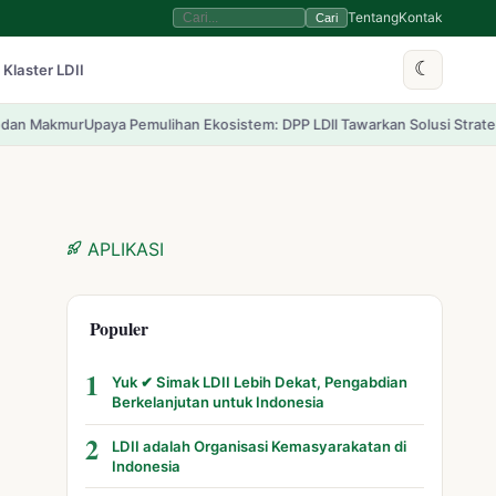
Tentang
Kontak
Cari
☾
 Klaster LDII
ihan Ekosistem: DPP LDII Tawarkan Solusi Strategis bagi Hutan Indonesi
APLIKASI
Populer
1
Yuk ✔ Simak LDII Lebih Dekat, Pengabdian
Berkelanjutan untuk Indonesia
2
LDII adalah Organisasi Kemasyarakatan di
Indonesia