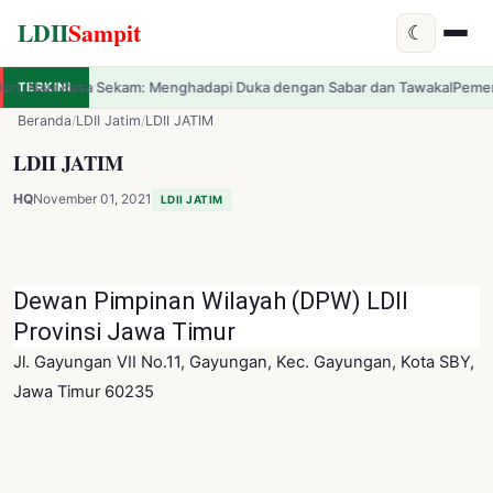
LDII
Sampit
☾
 Menghadapi Duka dengan Sabar dan Tawakal
TERKINI
Pemerintah Resmi Luncurkan 
✕
LDII
Sampit
Beranda
/
LDII Jatim
/
LDII JATIM
LDII JATIM
HQ
November 01, 2021
LDII JATIM
Dewan Pimpinan Wilayah (DPW) LDII
Provinsi Jawa Timur
Jl. Gayungan VII No.11, Gayungan, Kec. Gayungan, Kota SBY,
Jawa Timur 60235