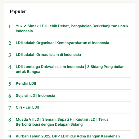
Populer
1
Yuk ✔ Simak LDII Lebih Dekat, Pengabdian Berkelanjutan untuk
Indonesia
2
LDII adalah Organisasi Kemasyarakatan di Indonesia
3
LDII adalah Ormas Islam di Indonesia
4
LDII Lembaga Dakwah Islam Indonesia | 8 Bidang Pengabdian
untuk Bangsa
5
Pendiri LDII
6
Sejarah LDII Indonesia
7
Ciri - ciri LDII
8
Musda VII LDII Sleman, Bupati Hj. Kustini : LDII Terus
Berkontribusi dengan Delapan Bidang
9
Kurban Tahun 2022, DPP LDII: Idul Adha Bangun Kesalehan