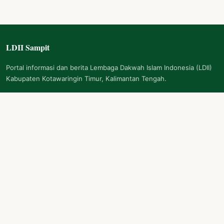
LDII Sampit
Navigasi Footer
Portal informasi dan berita Lembaga Dakwah Islam Indonesia (LDII)
Kabupaten Kotawaringin Timur, Kalimantan Tengah.
Kategori
Berita LDII
Renungan
IPTEK
Kesehatan
Kegiatan
Pengumuman
Informasi
Tentang Kami