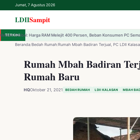
Jumat, 7 Agustus 2026
LDII
Sampit
ga RAM Melejit 400 Persen, Beban Konsumen PC Semakin Berat
TERKINI
Dilema Win
✕
LDII
Sampit
Beranda
/
Bedah Rumah
/
Rumah Mbah Badiran Terjual, PC LDII Kalas
Rumah Mbah Badiran Terj
Beranda
Rumah Baru
LDII
HQ
Oktober 21, 2021
BEDAH RUMAH
LDII KALASAN
MBAH BA
Renungan
IPTEK
Kesehatan
Kegiatan