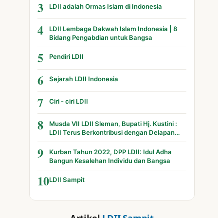
3
LDII adalah Ormas Islam di Indonesia
4
LDII Lembaga Dakwah Islam Indonesia | 8
Bidang Pengabdian untuk Bangsa
5
Pendiri LDII
6
Sejarah LDII Indonesia
7
Ciri - ciri LDII
8
Musda VII LDII Sleman, Bupati Hj. Kustini :
LDII Terus Berkontribusi dengan Delapan
Bidang
9
Kurban Tahun 2022, DPP LDII: Idul Adha
Bangun Kesalehan Individu dan Bangsa
10
LDII Sampit
Artikel
LDII Sampit