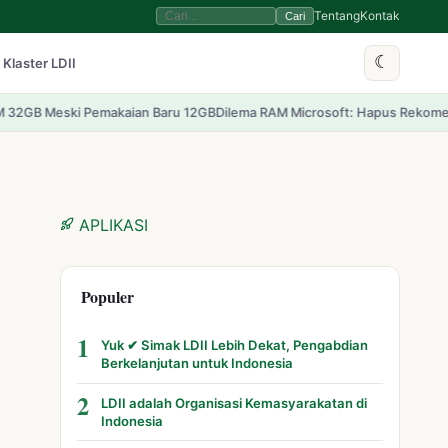
Tentang
Kontak
Cari
☾
 Klaster LDII
aian Baru 12GB
Dilema RAM Microsoft: Hapus Rekomendasi 32GB di Tenga
APLIKASI
Populer
1
Yuk ✔ Simak LDII Lebih Dekat, Pengabdian
Berkelanjutan untuk Indonesia
2
LDII adalah Organisasi Kemasyarakatan di
Indonesia