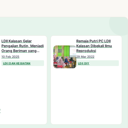
LDII Kalasan Gelar
Remaja Putri PC LDII
Pengajian Rutin, Menjadi
Kalasan Dibekali Ilmu
Orang Beriman yang
Reproduksi
Hanif
10 Feb 2025
29 Mar 2022
LDII DAN KEGIATAN
LDII DIY