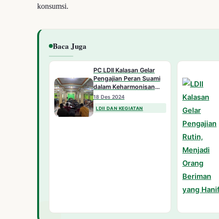
konsumsi.
Baca Juga
PC LDII Kalasan Gelar
Pengajian Peran Suami
dalam Keharmonisan
Rumah Tangga
18 Des 2024
LDII DAN KEGIATAN