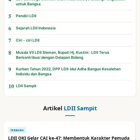
untuk Bangsa
5
Pendiri LDII
6
Sejarah LDII Indonesia
7
Ciri - ciri LDII
8
Musda VII LDII Sleman, Bupati Hj. Kustini : LDII Terus
Berkontribusi dengan Delapan Bidang
9
Kurban Tahun 2022, DPP LDII: Idul Adha Bangun Kesalehan
Individu dan Bangsa
10
LDII Sampit
Artikel
LDII Sampit
TERBARU
LDII OKI Gelar CAI ke-47: Membentuk Karakter Pemuda