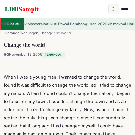
LDII
Sampit
☾
rakat Ikuti Pawai Pembangunan 2026
TERKINI
Memaknai Hari Pramuka 2026: Interna
✕
LDII
Sampit
Beranda
/
Renungan
/
Change the world
Change the world
HQ
November 15, 2009
RENUNGAN
When I was a young man, I wanted to change the world. I
found it was difficult to change the world, so I tried to change
my nation. When I found couldn’t change the nation, I began
to focus on my town. I couldn’t change the town and as an
older man, I tried to change my family. Now, as an old man, I
realize the only thing I can change is myself, and suddenly I
realize that if long ago I had changed myself, I could have
made an impact on our town. Their impact could have