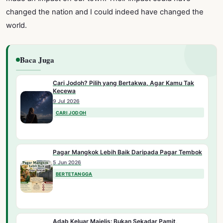
changed the nation and I could indeed have changed the
world.
Baca Juga
Cari Jodoh? Pilih yang Bertakwa, Agar Kamu Tak
Kecewa
9 Jul 2026
CARI JODOH
Pagar Mangkok Lebih Baik Daripada Pagar Tembok
5 Jun 2026
BERTETANGGA
Adab Keluar Majelis: Bukan Sekadar Pamit,