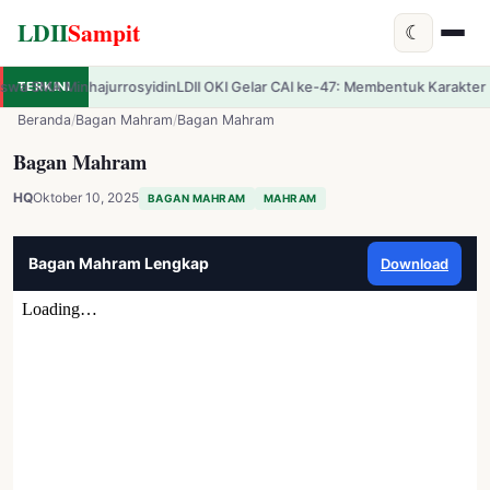
LDII
Sampit
☾
yidin
TERKINI
LDII OKI Gelar CAI ke-47: Membentuk Karakter Pemuda Profesional R
✕
LDII
Sampit
Beranda
/
Bagan Mahram
/
Bagan Mahram
Bagan Mahram
HQ
Oktober 10, 2025
BAGAN MAHRAM
MAHRAM
Bagan Mahram Lengkap
Download