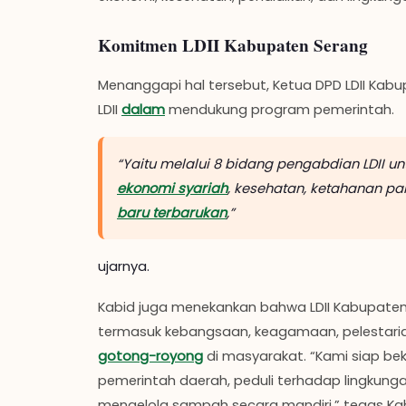
Komitmen LDII Kabupaten Serang
Menanggapi hal tersebut, Ketua DPD LDII Ka
LDII
dalam
mendukung program pemerintah.
“Yaitu melalui 8 bidang pengabdian LDII u
ekonomi syariah
, kesehatan, ketahanan p
baru terbarukan
,”
ujarnya.
Kabid juga menekankan bahwa LDII Kabupaten 
termasuk kebangsaan, keagamaan, pelestari
gotong-royong
di masyarakat. “Kami siap 
pemerintah daerah, peduli terhadap lingku
mengelola sampah secara mandiri,” tegas Kab