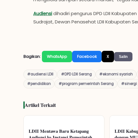
Audiensi
dihadiri pengurus DPD LDII Kabupaten 
Sudrajat, Dewan Penasehat LDII Kabupaten Se
Bagikan:
WhatsApp
Facebook
X
Salin
#audiensi LDII
#DPD LDII Serang
#ekonomi syariah
#pendidikan
#program pemerintah Serang
#sinergi
Artikel Terkait
LDII Mentawa Baru Ketapang
LDII Kabup
Audiensi ke Instansi Pemerintah,
dengan MUI