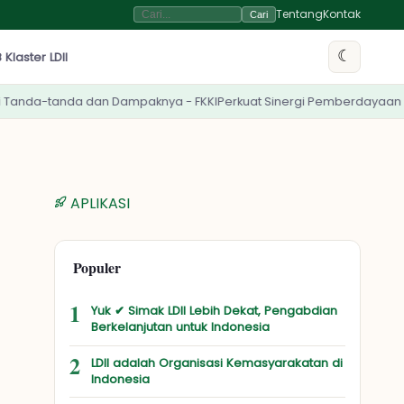
Tentang
Kontak
Cari
☾
 Klaster LDII
paknya - FKKI
Perkuat Sinergi Pemberdayaan Umat, LDII Banyuwangi
APLIKASI
Populer
1
Yuk ✔ Simak LDII Lebih Dekat, Pengabdian
Berkelanjutan untuk Indonesia
2
LDII adalah Organisasi Kemasyarakatan di
Indonesia