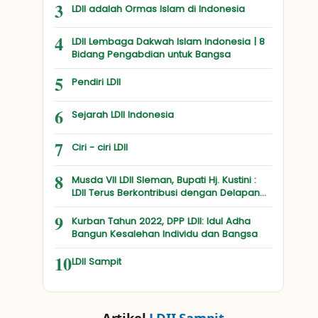
3
LDII adalah Ormas Islam di Indonesia
4
LDII Lembaga Dakwah Islam Indonesia | 8
Bidang Pengabdian untuk Bangsa
5
Pendiri LDII
6
Sejarah LDII Indonesia
7
Ciri - ciri LDII
8
Musda VII LDII Sleman, Bupati Hj. Kustini :
LDII Terus Berkontribusi dengan Delapan
Bidang
9
Kurban Tahun 2022, DPP LDII: Idul Adha
Bangun Kesalehan Individu dan Bangsa
10
LDII Sampit
Artikel
LDII Sampit