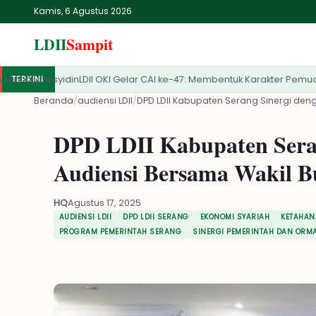
Kamis, 6 Agustus 2026
LDII
Sampit
OKI Gelar CAI ke-47: Membentuk Karakter Pemuda Profesional Religius
TERKINI
✕
LDII
Sampit
Beranda
/
audiensi LDII
/
DPD LDII Kabupaten Serang Sinergi deng
DPD LDII Kabupaten Seran
Beranda
Audiensi Bersama Wakil B
LDII
HQ
Agustus 17, 2025
Renungan
AUDIENSI LDII
DPD LDII SERANG
EKONOMI SYARIAH
KETAHA
PROGRAM PEMERINTAH SERANG
SINERGI PEMERINTAH DAN ORM
IPTEK
Kesehatan
Kegiatan