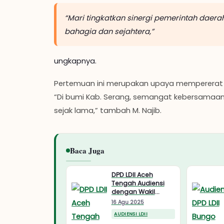
“Mari tingkatkan sinergi pemerintah dae
bahagia dan sejahtera,”
ungkapnya.
Pertemuan ini merupakan upaya mempererat 
“Di bumi Kab. Serang, semangat kebersamaa
sejak lama,” tambah M. Najib.
Baca Juga
DPD LDII Aceh
Tengah Audiensi
dengan Wakil
Bupati dalam
16 Agu 2025
Persiapan
AUDIENSI LDII
Pengukuhan 2024-