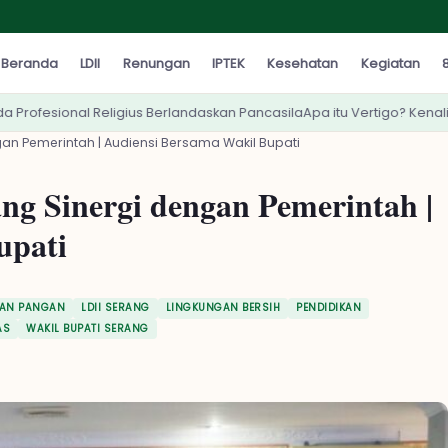
Beranda
LDII
Renungan
IPTEK
Kesehatan
Kegiatan
8
 Berlandaskan Pancasila
Apa itu Vertigo? Kenali Tanda-tanda dan Dam
an Pemerintah | Audiensi Bersama Wakil Bupati
g Sinergi dengan Pemerintah |
upati
NAN PANGAN
LDII SERANG
LINGKUNGAN BERSIH
PENDIDIKAN
AS
WAKIL BUPATI SERANG