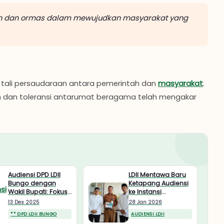
rah dan ormas dalam mewujudkan masyarakat yang
tali persaudaraan antara pemerintah dan
masyarakat
.
n dan toleransi antarumat beragama telah mengakar
Audiensi DPD LDII
LDII Mentawa Baru
Bungo dengan
Ketapang Audiensi
Wakil Bupati: Fokus
ke Instansi
Penguatan
Pemerintah,
13 Des 2025
28 Jan 2026
Pendidikan bagi
Berbagi Kalender
** DPD LDII BUNGO
AUDIENSI LDII
Generasi Muda
2026