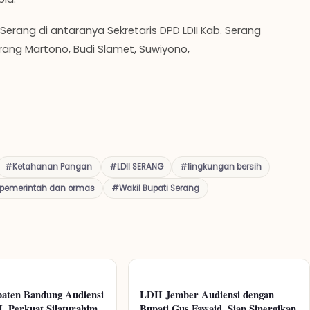
Serang di antaranya Sekretaris DPD LDII Kab. Serang
rang Martono, Budi Slamet, Suwiyono,
#Ketahanan Pangan
#LDII SERANG
#lingkungan bersih
 pemerintah dan ormas
#Wakil Bupati Serang
aten Bandung Audiensi
LDII Jember Audiensi dengan
, Perkuat Silaturahim
Bupati Gus Fawaid, Siap Sinergikan