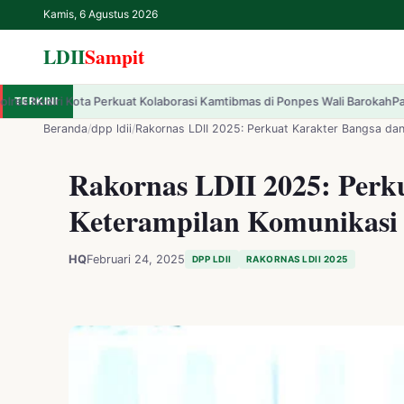
Kamis, 6 Agustus 2026
LDII
Sampit
erkuat Kolaborasi Kamtibmas di Ponpes Wali Barokah
TERKINI
Pawai Pembangunan K
✕
LDII
Sampit
Beranda
/
dpp ldii
/
Rakornas LDII 2025: Perkuat Karakter Bangsa da
Rakornas LDII 2025: Perk
Beranda
Keterampilan Komunikasi
LDII
HQ
Februari 24, 2025
DPP LDII
RAKORNAS LDII 2025
Renungan
IPTEK
Kesehatan
Kegiatan