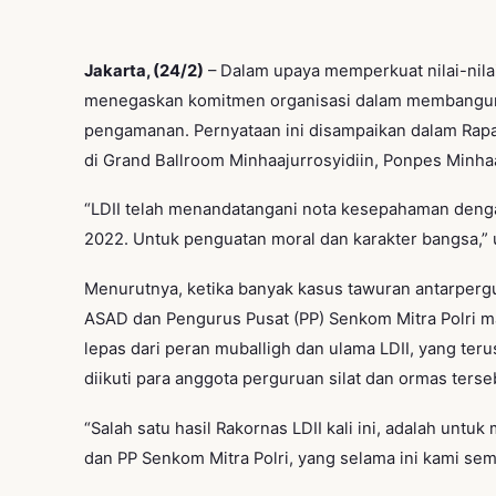
Jakarta, (24/2)
– Dalam upaya memperkuat nilai-nila
menegaskan komitmen organisasi dalam membangun k
pengamanan. Pernyataan ini disampaikan dalam Rapa
di Grand Ballroom Minhaajurrosyidiin, Ponpes Minhaa
“LDII telah menandatangani nota kesepahaman denga
2022. Untuk penguatan moral dan karakter bangsa,” 
Menurutnya, ketika banyak kasus tawuran antarpergu
ASAD dan Pengurus Pusat (PP) Senkom Mitra Polri ma
lepas dari peran muballigh dan ulama LDII, yang t
diikuti para anggota perguruan silat dan ormas terse
“Salah satu hasil Rakornas LDII kali ini, adalah un
dan PP Senkom Mitra Polri, yang selama ini kami se