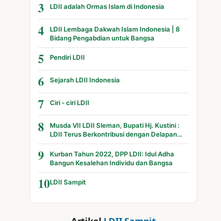
3
LDII adalah Ormas Islam di Indonesia
4
LDII Lembaga Dakwah Islam Indonesia | 8
Bidang Pengabdian untuk Bangsa
5
Pendiri LDII
6
Sejarah LDII Indonesia
7
Ciri - ciri LDII
8
Musda VII LDII Sleman, Bupati Hj. Kustini :
LDII Terus Berkontribusi dengan Delapan
Bidang
9
Kurban Tahun 2022, DPP LDII: Idul Adha
Bangun Kesalehan Individu dan Bangsa
10
LDII Sampit
Artikel
LDII Sampit