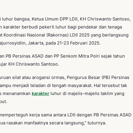
i luhur bangsa, Ketua Umum DPP LDII, KH Chriswanto Santoso,
arakter berbudi pekerti luhur bagi pendekar dan tenaga
t Koordinasi Nasional (Rakornas) LDII 2025 yang berlangsung
jurrosyidiin, Jakarta, pada 21-23 Februari 2025.
n PB Persinas ASAD dan PP Senkom Mitra Polri sejak tahun
ujar KH Chriswanto Santoso.
ruan silat atau arogansi ormas, Pengurus Besar (PB) Persinas
mpu menjadi teladan di tengah masyarakat. Hal tersebut tak
erus menanamkan
karakter
luhur di majelis-majelis taklim yang
but.
tuk memperteguh kerja sama antara LDII dengan PB Persinas ASAD
mua rasakan manfaatnya secara langsung,” tuturnya.