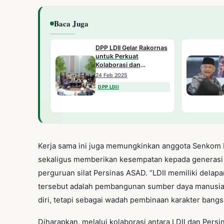
Baca Juga
DPP LDII Gelar Rakornas
untuk Perkuat
Kolaborasi dan
Sukseskan Asta Cita
24 Feb 2025
DPP LDII
Kerja sama ini juga memungkinkan anggota Senkom M
sekaligus memberikan kesempatan kepada generasi 
perguruan silat Persinas ASAD. “LDII memiliki delapa
tersebut adalah pembangunan sumber daya manusi
diri, tetapi sebagai wadah pembinaan karakter bangs
Diharapkan, melalui kolaborasi antara LDII dan Persi