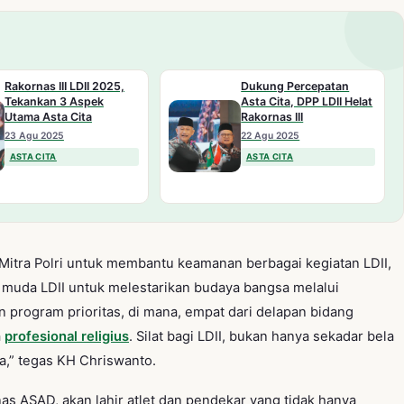
Rakornas III LDII 2025,
Dukung Percepatan
Tekankan 3 Aspek
Asta Cita, DPP LDII Helat
Utama Asta Cita
Rakornas III
23 Agu 2025
22 Agu 2025
ASTA CITA
ASTA CITA
itra Polri untuk membantu keamanan berbagai kegiatan LDII,
muda LDII untuk melestarikan budaya bangsa melalui
n program prioritas, di mana, empat dari delapan bidang
a
profesional religius
. Silat bagi LDII, bukan hanya sekadar bela
a,” tegas KH Chriswanto.
nas ASAD, akan lahir atlet dan pendekar yang tidak hanya