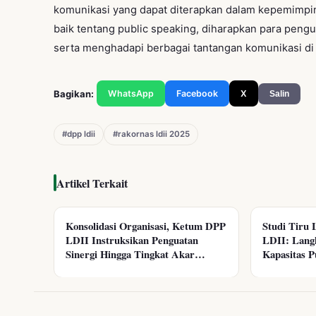
komunikasi yang dapat diterapkan dalam kepemimpin
baik tentang public speaking, diharapkan para peng
serta menghadapi berbagai tantangan komunikasi di er
Bagikan:
WhatsApp
Facebook
X
Salin
#dpp ldii
#rakornas ldii 2025
Artikel Terkait
Konsolidasi Organisasi, Ketum DPP
Studi Tiru 
LDII Instruksikan Penguatan
LDII: Langk
Sinergi Hingga Tingkat Akar
Kapasitas P
Rumput di Jawa Timur
Digital