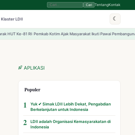
Tentang
Kontak
Cari
☾
 Klaster LDII
Pemkab Kotim Ajak Masyarakat Ikuti Pawai Pembangunan 2026
Memaknai Ha
APLIKASI
Populer
1
Yuk ✔ Simak LDII Lebih Dekat, Pengabdian
Berkelanjutan untuk Indonesia
2
LDII adalah Organisasi Kemasyarakatan di
Indonesia