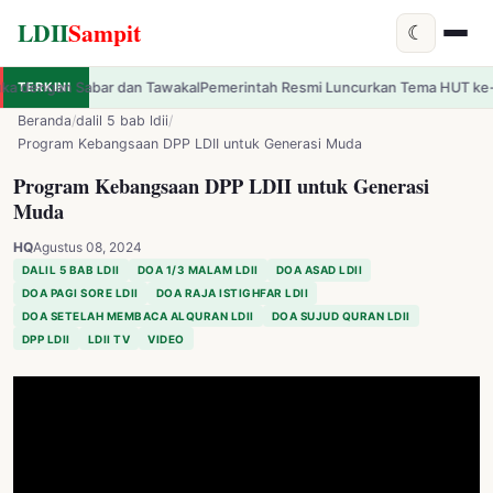
LDII
Sampit
☾
kal
TERKINI
Pemerintah Resmi Luncurkan Tema HUT ke-81 RI: Indonesia Berdaulat,
✕
LDII
Sampit
Beranda
/
dalil 5 bab ldii
/
Program Kebangsaan DPP LDII untuk Generasi Muda
Program Kebangsaan DPP LDII untuk Generasi
Muda
HQ
Agustus 08, 2024
DALIL 5 BAB LDII
DOA 1/3 MALAM LDII
DOA ASAD LDII
DOA PAGI SORE LDII
DOA RAJA ISTIGHFAR LDII
DOA SETELAH MEMBACA ALQURAN LDII
DOA SUJUD QURAN LDII
DPP LDII
LDII TV
VIDEO