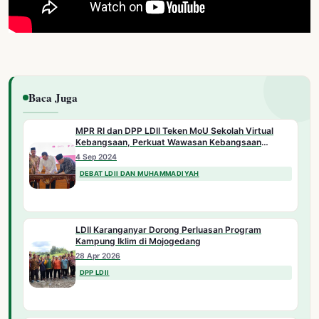
Baca Juga
MPR RI dan DPP LDII Teken MoU Sekolah Virtual
Kebangsaan, Perkuat Wawasan Kebangsaan
Menuju Indonesia Emas 2024
4 Sep 2024
DEBAT LDII DAN MUHAMMADIYAH
LDII Karanganyar Dorong Perluasan Program
Kampung Iklim di Mojogedang
28 Apr 2026
DPP LDII