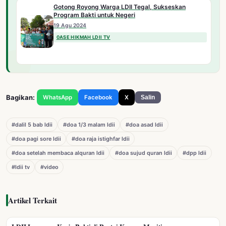
Gotong Royong Warga LDII Tegal, Sukseskan
Program Bakti untuk Negeri
19 Agu 2024
0ASE HIKMAH LDII TV
Bagikan:
WhatsApp
Facebook
X
Salin
#dalil 5 bab ldii
#doa 1/3 malam ldii
#doa asad ldii
#doa pagi sore ldii
#doa raja istighfar ldii
#doa setelah membaca alquran ldii
#doa sujud quran ldii
#dpp ldii
#ldii tv
#video
Artikel Terkait