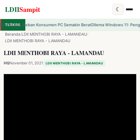
LDII
Sampit
☾
sumen PC Semakin Berat
TERKINI
Dilema Windows 11: Pengguna Keluhkan Crash pa
✕
LDII
Sampit
Beranda
/
LDII MENTHOBI RAYA - LAMANDAU
/
LDII MENTHOBI RAYA - LAMANDAU
LDII MENTHOBI RAYA - LAMANDAU
HQ
November 01, 2021
LDII MENTHOBI RAYA - LAMANDAU