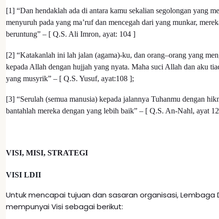
[1] “Dan hendaklah ada di antara kamu sekalian segolongan yang m
menyuruh pada yang ma’ruf dan mencegah dari yang munkar, mereka
beruntung” – [ Q.S. Ali Imron, ayat: 104 ]
[2] “Katakanlah ini lah jalan (agama)-ku, dan orang–orang yang me
kepada Allah dengan hujjah yang nyata. Maha suci Allah dan aku ti
yang musyrik” – [ Q.S. Yusuf, ayat:108 ];
[3] “Serulah (semua manusia) kepada jalannya Tuhanmu dengan hikm
bantahlah mereka dengan yang lebih baik” – [ Q.S. An-Nahl, ayat 12
VISI, MISI, STRATEGI
VISI LDII
Untuk mencapai tujuan dan sasaran organisasi, Lembaga
mempunyai Visi sebagai berikut: