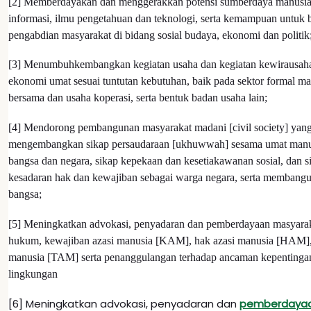
[2] Memberdayakan dan menggerakkan potensi sumberdaya manusia
informasi, ilmu pengetahuan dan teknologi, serta kemampuan untuk 
pengabdian masyarakat di bidang sosial budaya, ekonomi dan politik
[3] Menumbuhkembangkan kegiatan usaha dan kegiatan kewirausah
ekonomi umat sesuai tuntutan kebutuhan, baik pada sektor formal m
bersama dan usaha koperasi, serta bentuk badan usaha lain;
[4] Mendorong pembangunan masyarakat madani [civil society] yang 
mengembangkan sikap persaudaraan [ukhuwwah] sesama umat manusi
bangsa dan negara, sikap kepekaan dan kesetiakawanan sosial, dan s
kesadaran hak dan kewajiban sebagai warga negara, serta membang
bangsa;
[5] Meningkatkan advokasi, penyadaran dan pemberdayaan masyarak
hukum, kewajiban azasi manusia [KAM], hak azasi manusia [HAM],
manusia [TAM] serta penanggulangan terhadap ancaman kepentinga
lingkungan
[6] Meningkatkan advokasi, penyadaran dan
pemberdaya