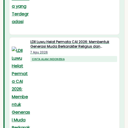
LDII Luwu Helat Permata CAI 2026: Membentuk
Generasi Muda Berkarakter Religius dan
Nasionalis
7 Agu 2026
CINTA ALAM INDONESIA