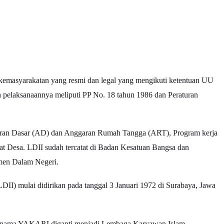
emasyarakatan yang resmi dan legal yang mengikuti ketentuan UU
a pelaksanaannya meliputi PP No. 18 tahun 1986 dan Peraturan
ran Dasar (AD) dan Anggaran Rumah Tangga (ART), Program kerja
kat Desa. LDII sudah tercatat di Badan Kesatuan Bangsa dan
men Dalam Negeri.
II) mulai didirikan pada tanggal 3 Januari 1972 di Surabaya, Jawa
nama YAKARI diganti menjadi Lembaga Karyawan Islam