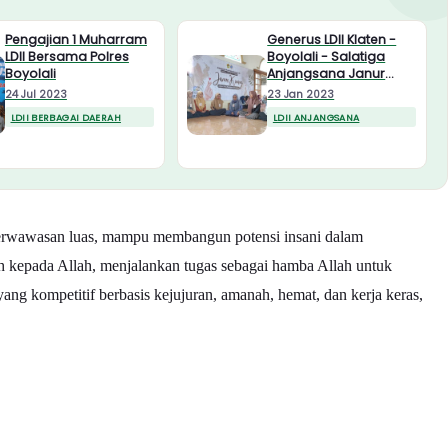
Pengajian 1 Muharram
Generus LDII Klaten -
LDII Bersama Polres
Boyolali - Salatiga
Boyolali
Anjangsana Janur
Kuning, Pertemukan
24 Jul 2023
23 Jan 2023
Muda Mudi Usia Nikah
LDII BERBAGAI DAERAH
LDII ANJANGSANA
berwawasan luas, mampu membangun potensi insani dalam
kepada Allah, menjalankan tugas sebagai hamba Allah untuk
kompetitif berbasis kejujuran, amanah, hemat, dan kerja keras,