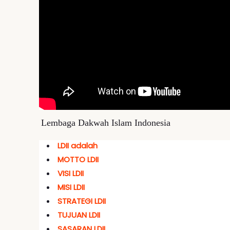
Pengumuman
Lembaga Dakwah Islam Indonesia
LDII adalah
MOTTO LDII
VISI LDII
MISI LDII
STRATEGI LDII
TUJUAN LDII
SASARAN LDII