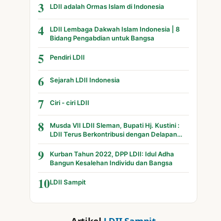
3
LDII adalah Ormas Islam di Indonesia
4
LDII Lembaga Dakwah Islam Indonesia | 8
Bidang Pengabdian untuk Bangsa
5
Pendiri LDII
6
Sejarah LDII Indonesia
7
Ciri - ciri LDII
8
Musda VII LDII Sleman, Bupati Hj. Kustini :
LDII Terus Berkontribusi dengan Delapan
Bidang
9
Kurban Tahun 2022, DPP LDII: Idul Adha
Bangun Kesalehan Individu dan Bangsa
10
LDII Sampit
Artikel
LDII Sampit