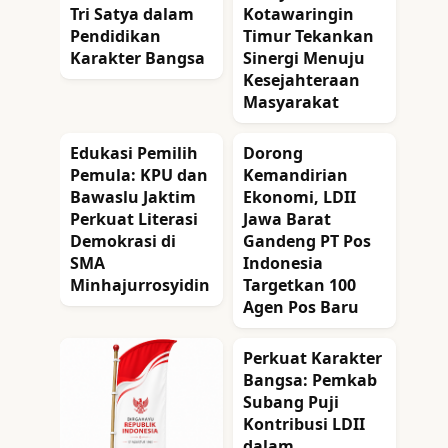
Tri Satya dalam
Kotawaringin
Pendidikan
Timur Tekankan
Karakter Bangsa
Sinergi Menuju
Kesejahteraan
Masyarakat
Edukasi Pemilih
Dorong
Pemula: KPU dan
Kemandirian
Bawaslu Jaktim
Ekonomi, LDII
Perkuat Literasi
Jawa Barat
Demokrasi di
Gandeng PT Pos
SMA
Indonesia
Minhajurrosyidin
Targetkan 100
Agen Pos Baru
Perkuat Karakter
Bangsa: Pemkab
Subang Puji
Kontribusi LDII
dalam