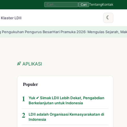
Tentang
Kontak
Cari
☾
 Klaster LDII
 Besar
Hari Pramuka 2026: Mengulas Sejarah, Makna Dasa Darma, dan Tri 
APLIKASI
Populer
1
Yuk ✔ Simak LDII Lebih Dekat, Pengabdian
Berkelanjutan untuk Indonesia
2
LDII adalah Organisasi Kemasyarakatan di
Indonesia