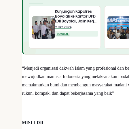
Kunjungan Kapolres
Boyolali ke Kantor DPD
LDII Boyolali, Jalin Kerja
Sama Jaga
2 Okt 2024
Kamtibmas
BOYOLALI
“Menjadi organisasi dakwah Islam yang profesional dan 
mewujudkan manusia Indonesia yang melaksanakan ibadah 
memakmurkan bumi dan membangun masyarakat madani yang 
rukun, kompak, dan dapat bekerjasama yang baik”
MISI LDII