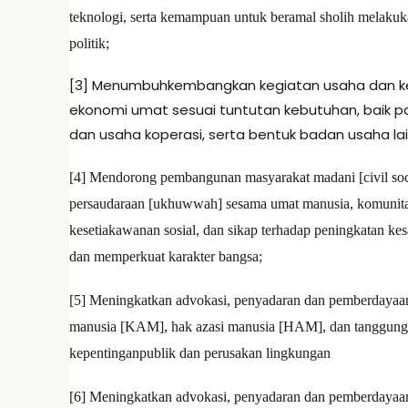
teknologi, serta kemampuan untuk beramal sholih melakuk
politik;
[3] Menumbuhkembangkan kegiatan usaha dan k
ekonomi umat sesuai tuntutan kebutuhan, baik p
dan usaha koperasi, serta bentuk badan usaha lai
[4] Mendorong pembangunan masyarakat madani [civil soc
persaudaraan [ukhuwwah] sesama umat manusia, komunitas
kesetiakawanan sosial, dan sikap terhadap peningkatan k
dan memperkuat karakter bangsa;
[5] Meningkatkan advokasi, penyadaran dan pemberdayaan
manusia [KAM], hak azasi manusia [HAM], dan tanggung-
kepentinganpublik dan perusakan lingkungan
[6] Meningkatkan advokasi, penyadaran dan pemberdayaan