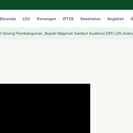
Beranda
LDII
Renungan
IPTEK
Kesehatan
Kegiatan
8
 Bupati Magetan Sambut Audiensi DPD LDII Jelang Pengukuhan Pengurus