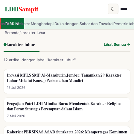
LDII
Sampit
☾
hadapi Duka dengan Sabar dan Tawakal
TERKINI
Pemerintah Resmi Luncurkan Tema 
✕
LDII
Sampit
Beranda
/
karakter luhur
karakter luhur
Lihat Semua →
12 artikel dengan label "karakter luhur"
Inovasi MPLS SMP Al-Manshurin Jember: Tanamkan 29 Karakter
KARAKTER LUHUR
Luhur Melalui Konsep Perkemahan Mandiri
15 Jul 2026
Pengajian Putri LDII Mimika Baru: Membentuk Karakter Religius
KARAKTER LUHUR
dan Peran Strategis Perempuan dalam Islam
7 Mei 2026
Rakerkot PERSINAS ASAD Surakarta 2026: Mempertegas Komitmen
KARAKTER LUHUR