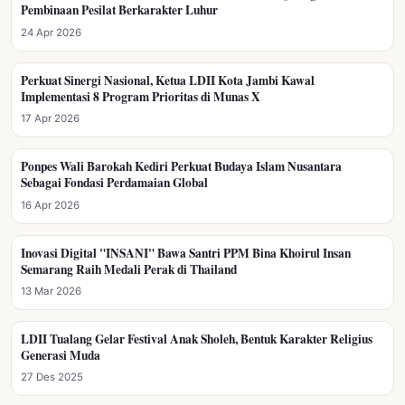
Pembinaan Pesilat Berkarakter Luhur
24 Apr 2026
Perkuat Sinergi Nasional, Ketua LDII Kota Jambi Kawal
KARAKTER LUHUR
Implementasi 8 Program Prioritas di Munas X
17 Apr 2026
Ponpes Wali Barokah Kediri Perkuat Budaya Islam Nusantara
KARAKTER LUHUR
Sebagai Fondasi Perdamaian Global
16 Apr 2026
Inovasi Digital "INSANI" Bawa Santri PPM Bina Khoirul Insan
KARAKTER LUHUR
Semarang Raih Medali Perak di Thailand
13 Mar 2026
LDII Tualang Gelar Festival Anak Sholeh, Bentuk Karakter Religius
KARAKTER LUHUR
Generasi Muda
27 Des 2025