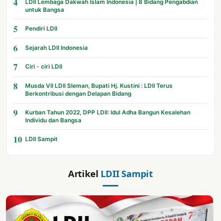
4
LDII Lembaga Dakwah Islam Indonesia | 8 Bidang Pengabdian
untuk Bangsa
5
Pendiri LDII
6
Sejarah LDII Indonesia
7
Ciri - ciri LDII
8
Musda VII LDII Sleman, Bupati Hj. Kustini : LDII Terus
Berkontribusi dengan Delapan Bidang
9
Kurban Tahun 2022, DPP LDII: Idul Adha Bangun Kesalehan
Individu dan Bangsa
10
LDII Sampit
Artikel
LDII Sampit