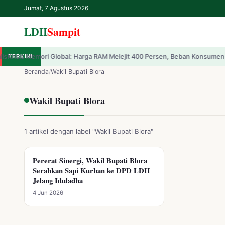
Jumat, 7 Agustus 2026
LDII
Sampit
ori Global: Harga RAM Melejit 400 Persen, Beban Konsumen PC Semakin 
TERKINI
✕
LDII
Sampit
Beranda
/
Wakil Bupati Blora
Beranda
Wakil Bupati Blora
LDII
1 artikel dengan label "Wakil Bupati Blora"
Renungan
Pererat Sinergi, Wakil Bupati Blora
WAKIL BUPATI BLORA
Serahkan Sapi Kurban ke DPD LDII
IPTEK
Jelang Iduladha
4 Jun 2026
Kesehatan
Kegiatan