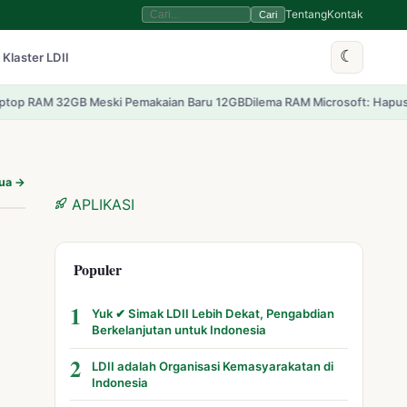
Tentang
Kontak
Cari
☾
 Klaster LDII
GB Meski Pemakaian Baru 12GB
Dilema RAM Microsoft: Hapus Rekomendasi
mua →
APLIKASI
Populer
1
Yuk ✔ Simak LDII Lebih Dekat, Pengabdian
Berkelanjutan untuk Indonesia
2
LDII adalah Organisasi Kemasyarakatan di
Indonesia