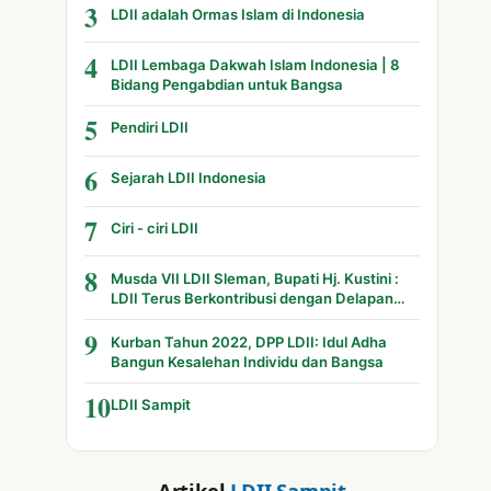
3
LDII adalah Ormas Islam di Indonesia
4
LDII Lembaga Dakwah Islam Indonesia | 8
Bidang Pengabdian untuk Bangsa
5
Pendiri LDII
6
Sejarah LDII Indonesia
7
Ciri - ciri LDII
8
Musda VII LDII Sleman, Bupati Hj. Kustini :
LDII Terus Berkontribusi dengan Delapan
Bidang
9
Kurban Tahun 2022, DPP LDII: Idul Adha
Bangun Kesalehan Individu dan Bangsa
10
LDII Sampit
Artikel
LDII Sampit