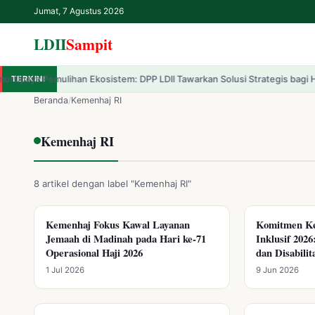
Jumat, 7 Agustus 2026
LDII
Sampit
mulihan Ekosistem: DPP LDII Tawarkan Solusi Strategis bagi Hutan Indon
TERKINI
✕
LDII
Sampit
Beranda
/
Kemenhaj RI
Beranda
Kemenhaj RI
LDII
8 artikel dengan label "Kemenhaj RI"
Renungan
Kemenhaj Fokus Kawal Layanan
Komitmen Ke
KEMENHAJ RI
KEMENHAJ RI
Jemaah di Madinah pada Hari ke-71
Inklusif 202
IPTEK
Operasional Haji 2026
dan Disabilit
1 Jul 2026
9 Jun 2026
Kesehatan
Kegiatan