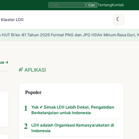
Tentang
Kontak
Cari
☾
 Klaster LDII
e-81 Tahun 2026 Format PNG dan JPG HD
Air Minum Rasa Duri, Nasi Rasa S
mua →
APLIKASI
Populer
1
Yuk ✔ Simak LDII Lebih Dekat, Pengabdian
Berkelanjutan untuk Indonesia
2
LDII adalah Organisasi Kemasyarakatan di
Indonesia