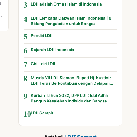
3
U
LDII adalah Ormas Islam di Indonesia
4
LDII Lembaga Dakwah Islam Indonesia | 8
Bidang Pengabdian untuk Bangsa
5
Pendiri LDII
6
Sejarah LDII Indonesia
7
Ciri - ciri LDII
8
Musda VII LDII Sleman, Bupati Hj. Kustini :
LDII Terus Berkontribusi dengan Delapan
Bidang
9
Kurban Tahun 2022, DPP LDII: Idul Adha
Bangun Kesalehan Individu dan Bangsa
10
LDII Sampit
Artikel
LDII Sampit