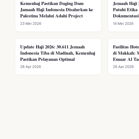
Kemenhaj Pastikan Daging Dam
Jemaah Haji 
KEMENHAJ RI
KEMENHAJ RI
Jamaah Haji Indonesia Disalurkan ke
Patuhi Etika
Pengumuman
Palestina Melalui Adahi Project
Dokumentasi 
23 Mei 2026
14 Mei 2026
Update Haji 2026: 30.611 Jemaah
Fasilitas Hot
KEMENHAJ RI
KEMENHAJ RI
Indonesia Tiba di Madinah, Kemenhaj
di Makkah: 
Pastikan Pelayanan Optimal
Emaar Al Ta
28 Apr 2026
26 Apr 2026