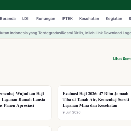
Beranda
LDII
Renungan
IPTEK
Kesehatan
Kegiatan
8
esia yang Terdegradasi
Resmi Dirilis, Inilah Link Download Logo HUT RI k
Lihat Se
menhaj Wujudkan Haji
Evaluasi Haji 2026: 47 Ribu Jemaah
KEMENHAJ RI
6: Layanan Ramah Lansia
Tiba di Tanah Air, Kemenhaj Soroti
as Panen Apresiasi
Layanan Mina dan Kesehatan
9 Jun 2026