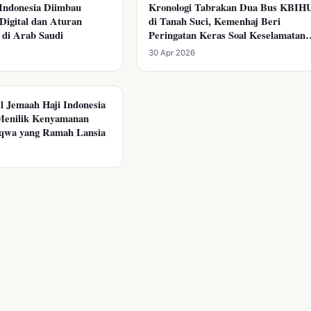
Indonesia Diimbau
Kronologi Tabrakan Dua Bus KBIH
KEMENHAJ RI
 Digital dan Aturan
di Tanah Suci, Kemenhaj Beri
di Arab Saudi
Peringatan Keras Soal Keselamatan
Jemaah
30 Apr 2026
el Jemaah Haji Indonesia
Menilik Kenyamanan
qwa yang Ramah Lansia