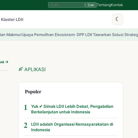
Tentang
Kontak
Cari
☾
 Klaster LDII
ya Pemulihan Ekosistem: DPP LDII Tawarkan Solusi Strategis bagi Hutan 
mua →
APLIKASI
Populer
1
Yuk ✔ Simak LDII Lebih Dekat, Pengabdian
Berkelanjutan untuk Indonesia
2
LDII adalah Organisasi Kemasyarakatan di
Indonesia