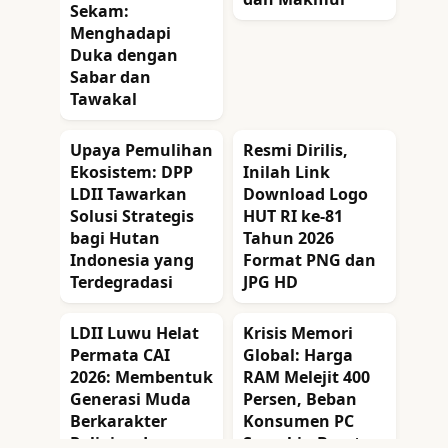
Sekam:
Menghadapi
Duka dengan
Sabar dan
Tawakal
Upaya Pemulihan
Resmi Dirilis,
Ekosistem: DPP
Inilah Link
LDII Tawarkan
Download Logo
Solusi Strategis
HUT RI ke-81
bagi Hutan
Tahun 2026
Indonesia yang
Format PNG dan
Terdegradasi
JPG HD
LDII Luwu Helat
Krisis Memori
Permata CAI
Global: Harga
2026: Membentuk
RAM Melejit 400
Generasi Muda
Persen, Beban
Berkarakter
Konsumen PC
Religius dan
Semakin Berat