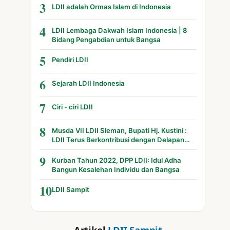
3
LDII adalah Ormas Islam di Indonesia
4
LDII Lembaga Dakwah Islam Indonesia | 8
Bidang Pengabdian untuk Bangsa
5
Pendiri LDII
6
Sejarah LDII Indonesia
7
Ciri - ciri LDII
8
Musda VII LDII Sleman, Bupati Hj. Kustini :
LDII Terus Berkontribusi dengan Delapan
Bidang
9
Kurban Tahun 2022, DPP LDII: Idul Adha
Bangun Kesalehan Individu dan Bangsa
10
LDII Sampit
Artikel
LDII Sampit