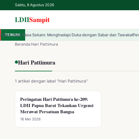
Sabtu, 8 Agustus 2026
LDII
Sampit
asa Sekam: Menghadapi Duka dengan Sabar dan Tawakal
TERKINI
Pemerintah Resmi 
✕
LDII
Sampit
Beranda
/
Hari Pattimura
Beranda
Hari Pattimura
LDII
1 artikel dengan label "Hari Pattimura"
Renungan
Peringatan Hari Pattimura ke-209:
HARI PATTIMURA
LDII Papua Barat Tekankan Urgensi
IPTEK
Merawat Persatuan Bangsa
18 Mei 2026
Kesehatan
Kegiatan