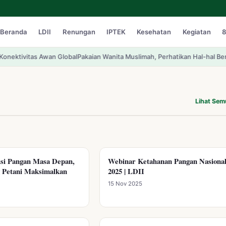
Beranda
LDII
Renungan
IPTEK
Kesehatan
Kegiatan
8
Awan Global
Pakaian Wanita Muslimah, Perhatikan Hal-hal Berikut ini
KPU dan
Lihat Se
usi Pangan Masa Depan,
Webinar Ketahanan Pangan Nasiona
I PANGAN
DIVERSIFIKASI PANGAN
 Petani Maksimalkan
2025 | LDII
15 Nov 2025