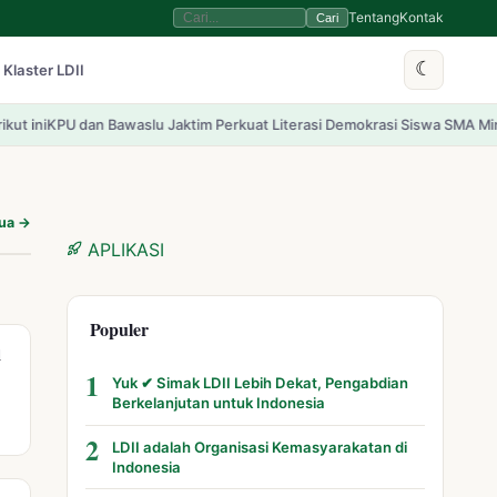
Tentang
Kontak
Cari
☾
 Klaster LDII
 Bawaslu Jaktim Perkuat Literasi Demokrasi Siswa SMA Minhajurrosyidin
mua →
APLIKASI
Populer
l
1
Yuk ✔ Simak LDII Lebih Dekat, Pengabdian
Berkelanjutan untuk Indonesia
2
LDII adalah Organisasi Kemasyarakatan di
Indonesia