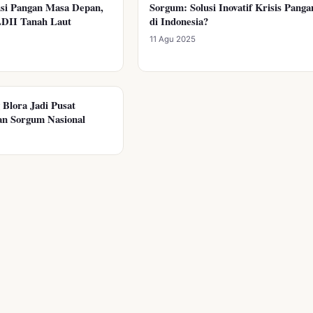
usi Pangan Masa Depan,
Sorgum: Solusi Inovatif Krisis Panga
I PANGAN
DIVERSIFIKASI PANGAN
LDII Tanah Laut
di Indonesia?
11 Agu 2025
Blora Jadi Pusat
I PANGAN
n Sorgum Nasional