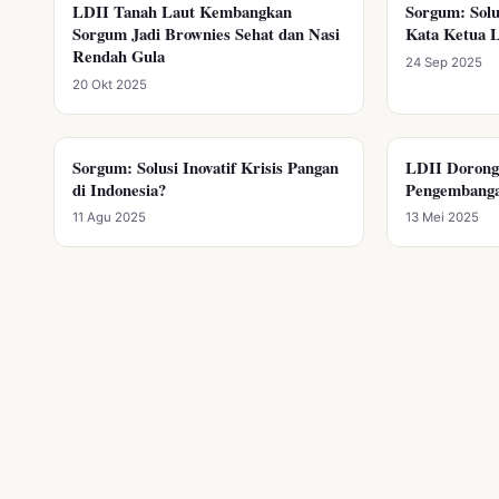
LDII Tanah Laut Kembangkan
Sorgum: Sol
DIVERSIFIKASI PANGAN
DIVERSIFIKAS
Sorgum Jadi Brownies Sehat dan Nasi
Kata Ketua 
Pengumuman
Rendah Gula
24 Sep 2025
20 Okt 2025
Sorgum: Solusi Inovatif Krisis Pangan
LDII Dorong 
DIVERSIFIKASI PANGAN
DIVERSIFIKAS
di Indonesia?
Pengembanga
11 Agu 2025
13 Mei 2025