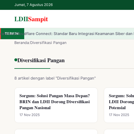
Jumat, 7 Agustus 2026
LDII
Sampit
flare Connect: Standar Baru Integrasi Keamanan Siber dan Konektivitas 
TERKINI
✕
LDII
Sampit
Beranda
/
Diversifikasi Pangan
Beranda
Diversifikasi Pangan
LDII
8 artikel dengan label "Diversifikasi Pangan"
Renungan
Sorgum: Solusi Pangan Masa Depan?
Sorgum: Sol
DIVERSIFIKASI PANGAN
DIVERSIFIKAS
BRIN dan LDII Dorong Diversifikasi
LDII Dorong
IPTEK
Pangan Nasional
Potensial
17 Nov 2025
17 Nov 2025
Kesehatan
Kegiatan