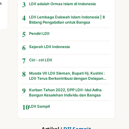
3
n
LDII adalah Ormas Islam di Indonesia
4
LDII Lembaga Dakwah Islam Indonesia | 8
Bidang Pengabdian untuk Bangsa
5
Pendiri LDII
6
Sejarah LDII Indonesia
7
Ciri - ciri LDII
8
Musda VII LDII Sleman, Bupati Hj. Kustini :
LDII Terus Berkontribusi dengan Delapan
Bidang
9
Kurban Tahun 2022, DPP LDII: Idul Adha
Bangun Kesalehan Individu dan Bangsa
10
LDII Sampit
Artikel
LDII Sampit