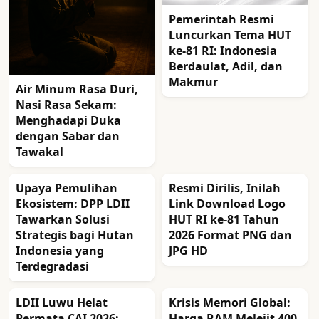
Pemerintah Resmi
Luncurkan Tema HUT
ke-81 RI: Indonesia
Berdaulat, Adil, dan
Makmur
Air Minum Rasa Duri,
Nasi Rasa Sekam:
Menghadapi Duka
dengan Sabar dan
Tawakal
Upaya Pemulihan
Resmi Dirilis, Inilah
Ekosistem: DPP LDII
Link Download Logo
Tawarkan Solusi
HUT RI ke-81 Tahun
Strategis bagi Hutan
2026 Format PNG dan
Indonesia yang
JPG HD
Terdegradasi
LDII Luwu Helat
Krisis Memori Global:
Permata CAI 2026:
Harga RAM Melejit 400