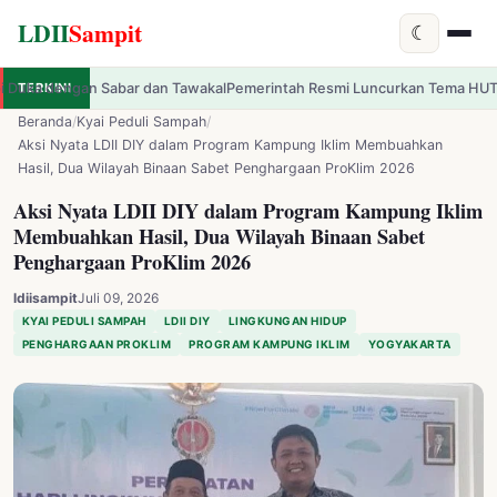
LDII
Sampit
☾
n Tawakal
TERKINI
Pemerintah Resmi Luncurkan Tema HUT ke-81 RI: Indonesia Berd
✕
LDII
Sampit
Beranda
/
Kyai Peduli Sampah
/
Aksi Nyata LDII DIY dalam Program Kampung Iklim Membuahkan
Hasil, Dua Wilayah Binaan Sabet Penghargaan ProKlim 2026
Aksi Nyata LDII DIY dalam Program Kampung Iklim
Membuahkan Hasil, Dua Wilayah Binaan Sabet
Penghargaan ProKlim 2026
ldiisampit
Juli 09, 2026
KYAI PEDULI SAMPAH
LDII DIY
LINGKUNGAN HIDUP
PENGHARGAAN PROKLIM
PROGRAM KAMPUNG IKLIM
YOGYAKARTA