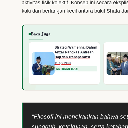
aktivitas fisik kolektif. Konsep ini secara ekspl
kaki dan berlari-jari kecil antara bukit Shafa 
Baca Juga
Strategi Wamenhaj Dahnil
Anzar Pangkas Antrean
Haji dan Transparansi
Dana BPKH di Munas X
11 Apr 2026
LDII
ANTREAN HAJI
"Filosofi ini menekankan bahwa set
sungguh, ketekunan, serta ketahan