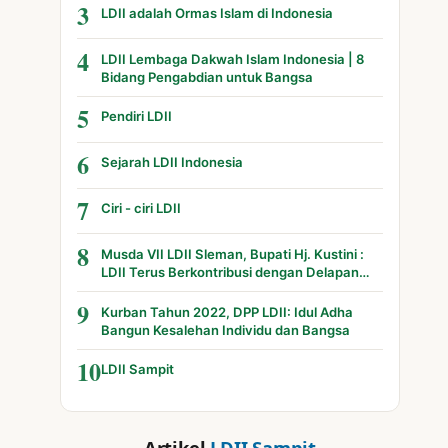
3
LDII adalah Ormas Islam di Indonesia
4
LDII Lembaga Dakwah Islam Indonesia | 8
Bidang Pengabdian untuk Bangsa
5
Pendiri LDII
6
Sejarah LDII Indonesia
7
Ciri - ciri LDII
8
Musda VII LDII Sleman, Bupati Hj. Kustini :
LDII Terus Berkontribusi dengan Delapan
Bidang
9
Kurban Tahun 2022, DPP LDII: Idul Adha
Bangun Kesalehan Individu dan Bangsa
10
LDII Sampit
Artikel
LDII Sampit