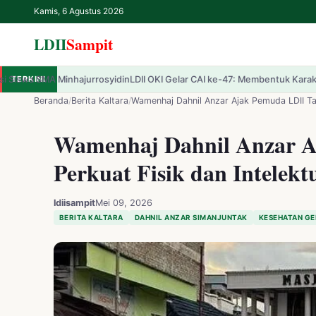
Kamis, 6 Agustus 2026
LDII
Sampit
yidin
TERKINI
LDII OKI Gelar CAI ke-47: Membentuk Karakter Pemuda Profesional R
✕
LDII
Sampit
Beranda
/
Berita Kaltara
/
Wamenhaj Dahnil Anzar Ajak Pemuda LDII Tar
Wamenhaj Dahnil Anzar A
Beranda
Perkuat Fisik dan Intelek
LDII
ldiisampit
Mei 09, 2026
Renungan
BERITA KALTARA
DAHNIL ANZAR SIMANJUNTAK
KESEHATAN GE
IPTEK
Kesehatan
Kegiatan