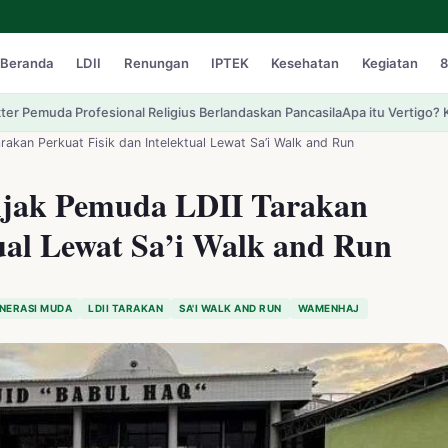
Beranda
LDII
Renungan
IPTEK
Kesehatan
Kegiatan
8
eligius Berlandaskan Pancasila
Apa itu Vertigo? Kenali Tanda-tanda dan 
akan Perkuat Fisik dan Intelektual Lewat Sa’i Walk and Run
jak Pemuda LDII Tarakan
tual Lewat Sa’i Walk and Run
NERASI MUDA
LDII TARAKAN
SA'I WALK AND RUN
WAMENHAJ