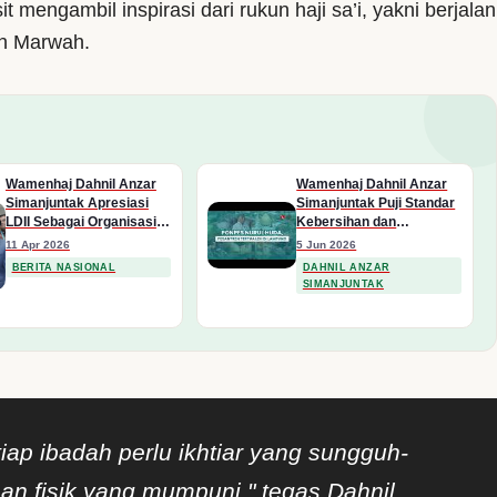
isit mengambil inspirasi dari rukun haji sa’i, yakni berjalan
dan Marwah.
Wamenhaj Dahnil Anzar
Wamenhaj Dahnil Anzar
Simanjuntak Apresiasi
Simanjuntak Puji Standar
LDII Sebagai Organisasi
Kebersihan dan
Bersih dan Kompak demi
Solidaritas Internal LDII
11 Apr 2026
5 Jun 2026
Sinergi Kebangsaan
BERITA NASIONAL
DAHNIL ANZAR
SIMANJUNTAK
iap ibadah perlu ikhtiar yang sungguh-
an fisik yang mumpuni," tegas Dahnil