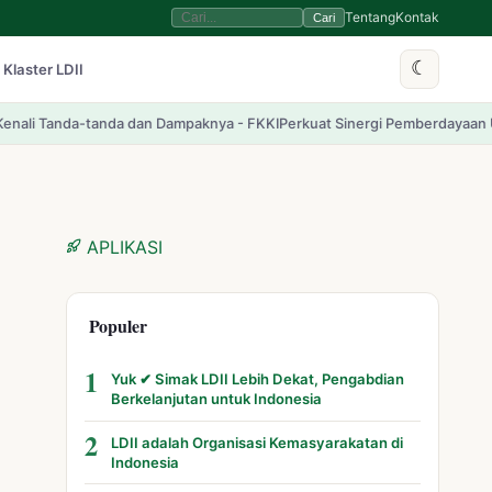
Tentang
Kontak
Cari
☾
 Klaster LDII
Dampaknya - FKKI
Perkuat Sinergi Pemberdayaan Umat, LDII Banyuwangi S
APLIKASI
Populer
1
Yuk ✔ Simak LDII Lebih Dekat, Pengabdian
Berkelanjutan untuk Indonesia
2
LDII adalah Organisasi Kemasyarakatan di
Indonesia