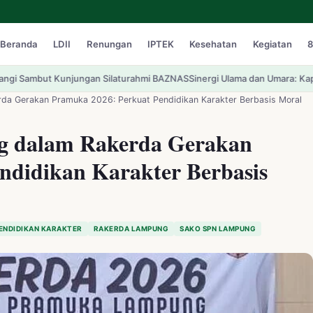
Beranda
LDII
Renungan
IPTEK
Kesehatan
Kegiatan
8
laturahmi BAZNAS
Sinergi Ulama dan Umara: Kapolres Kediri Kota Perkuat
da Gerakan Pramuka 2026: Perkuat Pendidikan Karakter Berbasis Moral
g dalam Rakerda Gerakan
ndidikan Karakter Berbasis
ENDIDIKAN KARAKTER
RAKERDA LAMPUNG
SAKO SPN LAMPUNG