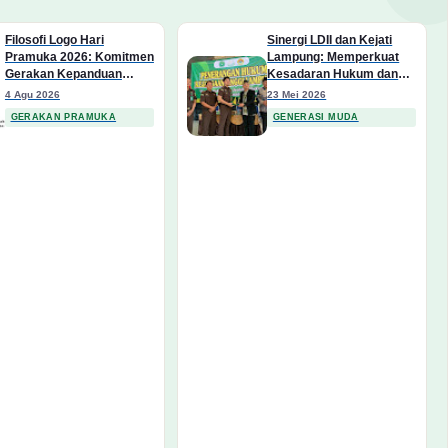
Filosofi Logo Hari
Sinergi LDII dan Kejati
Pramuka 2026: Komitmen
Lampung: Memperkuat
Gerakan Kepanduan
Kesadaran Hukum dan
Wujudkan Swasembada
Karakter Pancasila
4 Agu 2026
23 Mei 2026
Pangan Nasional
Generasi Muda
GERAKAN PRAMUKA
GENERASI MUDA