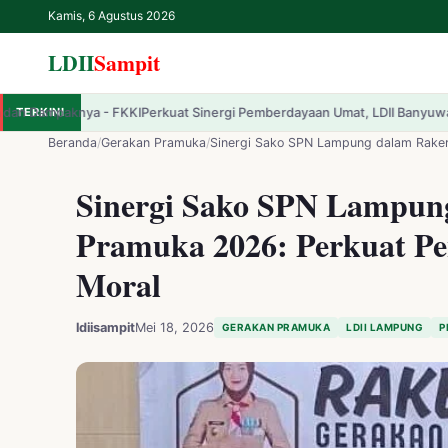
Kamis, 6 Agustus 2026
LDII
Sampit
kuat Sinergi Pemberdayaan Umat, LDII Banyuwangi Sambut Kunjungan Si
TERKINI
✕
LDII
Sampit
Beranda
/
Gerakan Pramuka
/
Sinergi Sako SPN Lampung dalam Raker
Sinergi Sako SPN Lampun
Beranda
Pramuka 2026: Perkuat Pe
LDII
Moral
Renungan
ldiisampit
Mei 18, 2026
GERAKAN PRAMUKA
LDII LAMPUNG
P
IPTEK
Kesehatan
Kegiatan