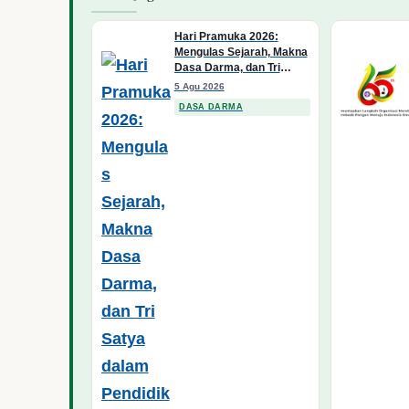
Hari Pramuka 2026:
Mengulas Sejarah, Makna
Dasa Darma, dan Tri
Satya dalam Pendidikan
5 Agu 2026
Karakter Bangsa
DASA DARMA