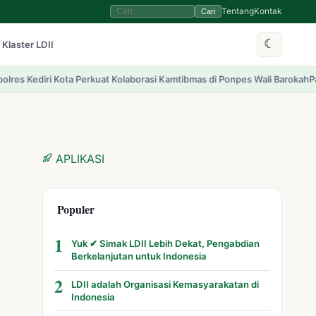
Tentang
Kontak
Cari
☾
 Klaster LDII
 Kolaborasi Kamtibmas di Ponpes Wali Barokah
Pawai Pembangunan Kotim H
APLIKASI
Populer
1
Yuk ✔ Simak LDII Lebih Dekat, Pengabdian
Berkelanjutan untuk Indonesia
2
LDII adalah Organisasi Kemasyarakatan di
Indonesia