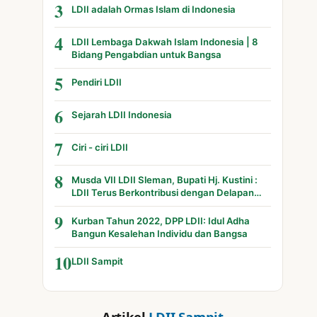
3
LDII adalah Ormas Islam di Indonesia
4
LDII Lembaga Dakwah Islam Indonesia | 8
Bidang Pengabdian untuk Bangsa
5
Pendiri LDII
6
Sejarah LDII Indonesia
7
Ciri - ciri LDII
8
Musda VII LDII Sleman, Bupati Hj. Kustini :
LDII Terus Berkontribusi dengan Delapan
Bidang
9
Kurban Tahun 2022, DPP LDII: Idul Adha
Bangun Kesalehan Individu dan Bangsa
10
LDII Sampit
Artikel
LDII Sampit