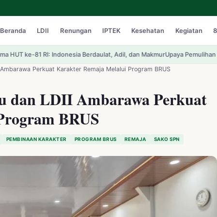
Beranda
LDII
Renungan
IPTEK
Kesehatan
Kegiatan
8
Berdaulat, Adil, dan Makmur
Upaya Pemulihan Ekosistem: DPP LDII Tawarka
 Ambarawa Perkuat Karakter Remaja Melalui Program BRUS
wu dan LDII Ambarawa Perkuat
 Program BRUS
PEMBINAAN KARAKTER
PROGRAM BRUS
REMAJA
SAKO SPN