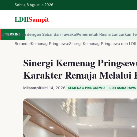
Sabtu, 8 Agustus 2026
LDII
Sampit
r dan Tawakal
TERKINI
Pemerintah Resmi Luncurkan Tema HUT ke-81 RI: Indonesia 
✕
LDII
Sampit
Beranda
/
Kemenag Pringsewu
/
Sinergi Kemenag Pringsewu dan LDII
Sinergi Kemenag Pringse
Beranda
Karakter Remaja Melalui
LDII
ldiisampit
Mei 14, 2026
KEMENAG PRINGSEWU
LDII AMBARAWA
Renungan
IPTEK
Kesehatan
Kegiatan