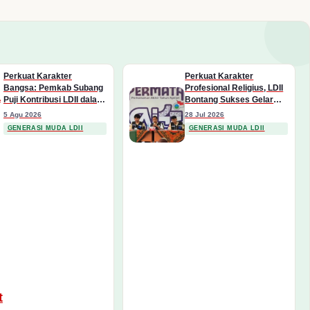
Perkuat Karakter
Perkuat Karakter
Bangsa: Pemkab Subang
Profesional Religius, LDII
Puji Kontribusi LDII dalam
Bontang Sukses Gelar
Membentuk Generasi
Permata CAI 2026
5 Agu 2026
28 Jul 2026
Muda Berintegritas
GENERASI MUDA LDII
GENERASI MUDA LDII