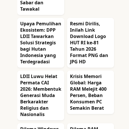
Sabar dan
Tawakal
Upaya Pemulihan
Resmi Dirilis,
Ekosistem: DPP
Inilah Link
LDII Tawarkan
Download Logo
Solusi Strategis
HUT RI ke-81
bagi Hutan
Tahun 2026
Indonesia yang
Format PNG dan
Terdegradasi
JPG HD
LDII Luwu Helat
Krisis Memori
Permata CAI
Global: Harga
2026: Membentuk
RAM Melejit 400
Generasi Muda
Persen, Beban
Berkarakter
Konsumen PC
Religius dan
Semakin Berat
Nasionalis
Dilema Windows
Dilema RAM