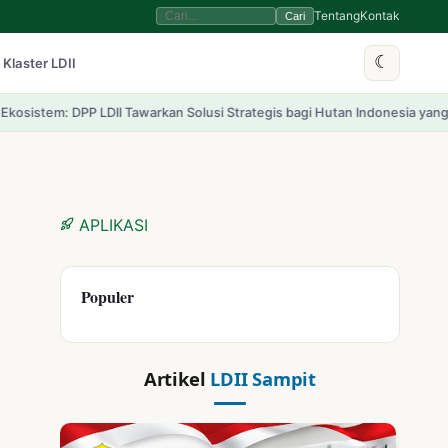
Tentang
Kontak
Cari
☾
 Klaster LDII
n Solusi Strategis bagi Hutan Indonesia yang Terdegradasi
Resmi Dirilis
APLIKASI
Populer
Artikel
LDII Sampit