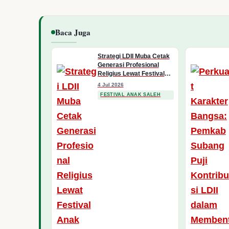
Baca Juga
Strategi LDII Muba Cetak
Generasi Profesional
Religius Lewat Festival
Anak Saleh 2026
4 Jul 2026
FESTIVAL ANAK SALEH