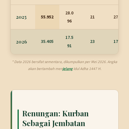
28.0
2025
55.952
21
27.835
96
17.5
35.405
23
17.591
2026
91
* Data 2026 bersifat sementara, dikumpulkan per Mei 2026. Angka
akan bertambah men
jelang
Idul Adha 1447 H.
Renungan: Kurban
Sebagai Jembatan