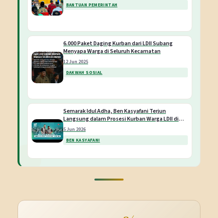
BANTUAN PEMERINTAH
6.000 Paket Daging Kurban dari LDII Subang
Menyapa Warga di Seluruh Kecamatan
12 Jun 2025
DAKWAH SOSIAL
Semarak Idul Adha, Ben Kasyafani Terjun
Langsung dalam Prosesi Kurban Warga LDII di
Jakarta
5 Jun 2026
BEN KASYAFANI