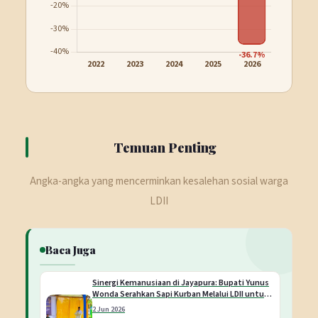
Temuan Penting
Angka-angka yang mencerminkan kesalehan sosial warga
LDII
Baca Juga
Sinergi Kemanusiaan di Jayapura: Bupati Yunus
Wonda Serahkan Sapi Kurban Melalui LDII untuk
Warga
2 Jun 2026