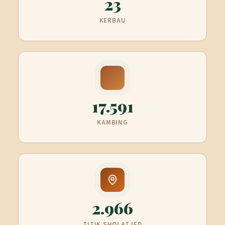
23
KERBAU
17.591
KAMBING
2.966
TITIK SHOLAT IED