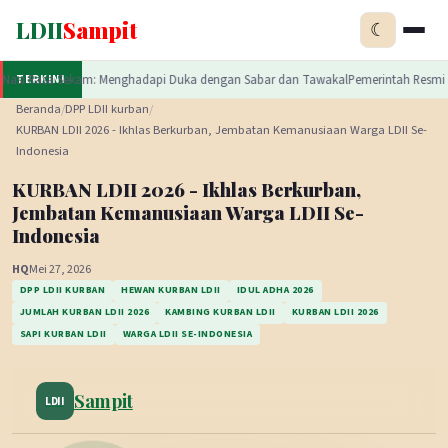
LDII
Sampit
☾
esmi Luncurkan Tema HUT ke-81 RI: Indonesia Berdaulat, Adil, dan Makmur
Upaya P
TERKINI
✕
LDII
Sampit
Beranda
/
DPP LDII kurban
/
KURBAN LDII 2026 - Ikhlas Berkurban, Jembatan Kemanusiaan Warga LDII Se-
Indonesia
KURBAN LDII 2026 - Ikhlas Berkurban,
Jembatan Kemanusiaan Warga LDII Se-
Indonesia
HQ
Mei 27, 2026
DPP LDII KURBAN
HEWAN KURBAN LDII
IDUL ADHA 2026
JUMLAH KURBAN LDII 2026
KAMBING KURBAN LDII
KURBAN LDII 2026
SAPI KURBAN LDII
WARGA LDII SE-INDONESIA
Sampit
LDII