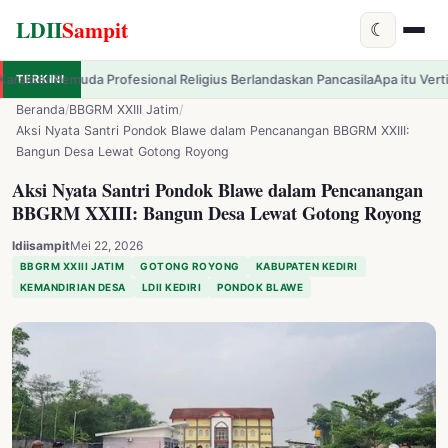
LDII
Sampit
☾
al Religius Berlandaskan Pancasila
TERKINI
Apa itu Vertigo? Kenali Tanda-tanda
✕
LDII
Sampit
Beranda
/
BBGRM XXIII Jatim
/
Aksi Nyata Santri Pondok Blawe dalam Pencanangan BBGRM XXIII:
Bangun Desa Lewat Gotong Royong
Aksi Nyata Santri Pondok Blawe dalam Pencanangan
BBGRM XXIII: Bangun Desa Lewat Gotong Royong
ldiisampit
Mei 22, 2026
BBGRM XXIII JATIM
GOTONG ROYONG
KABUPATEN KEDIRI
KEMANDIRIAN DESA
LDII KEDIRI
PONDOK BLAWE