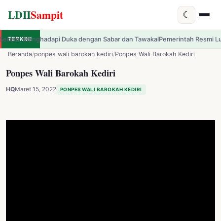
LDII
Sampit
☾
uka dengan Sabar dan Tawakal
TERKINI
Pemerintah Resmi Luncurkan Tema HUT ke-81
✕
LDII
Sampit
Beranda
/
ponpes wali barokah kediri
/
Ponpes Wali Barokah Kediri
Ponpes Wali Barokah Kediri
HQ
Maret 15, 2022
PONPES WALI BAROKAH KEDIRI