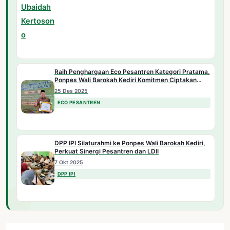
Raih Penghargaan Eco Pesantren Kategori Pratama,
Ponpes Wali Barokah Kediri Komitmen Ciptakan
Lingkungan Sehat
25 Des 2025
ECO PESANTREN
DPP IPI Silaturahmi ke Ponpes Wali Barokah Kediri,
Perkuat Sinergi Pesantren dan LDII
7 Okt 2025
DPP IPI