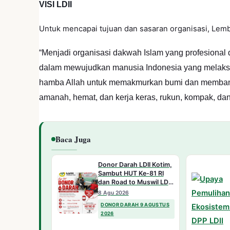
VISI LDII
Untuk mencapai tujuan dan sasaran organisasi, Le
“Menjadi organisasi dakwah Islam yang profesiona
dalam mewujudkan manusia Indonesia yang melaksa
hamba Allah untuk memakmurkan bumi dan membangu
amanah, hemat, dan kerja keras, rukun, kompak, da
Baca Juga
Donor Darah LDII Kotim,
Sambut HUT Ke-81 RI
dan Road to Muswil LDII
Kalteng 2026
8 Agu 2026
DONOR DARAH 9 AGUSTUS
2026