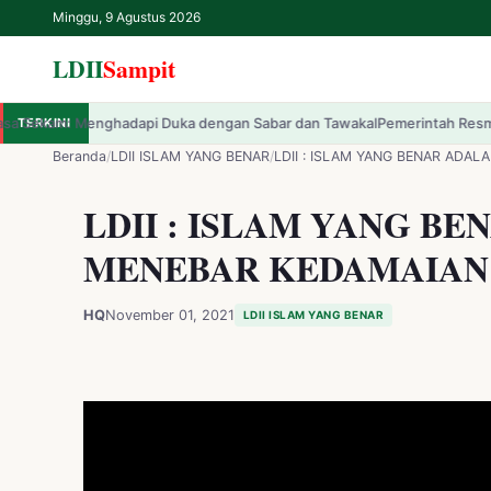
Minggu, 9 Agustus 2026
LDII
Sampit
i Duka dengan Sabar dan Tawakal
TERKINI
Pemerintah Resmi Luncurkan Tema HUT k
✕
LDII
Sampit
Beranda
/
LDII ISLAM YANG BENAR
/
LDII : ISLAM YANG BENAR ADA
LDII : ISLAM YANG B
Beranda
MENEBAR KEDAMAIAN 
LDII
HQ
November 01, 2021
LDII ISLAM YANG BENAR
Renungan
IPTEK
Kesehatan
Kegiatan