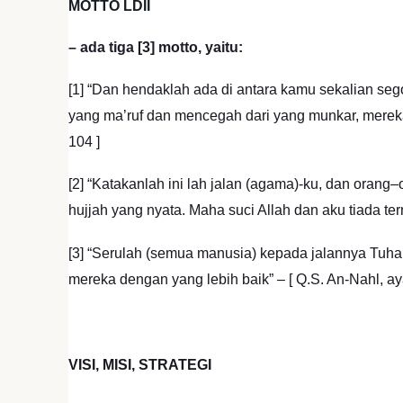
MOTTO LDII
– ada tiga [3] motto, yaitu:
[1] “Dan hendaklah ada di antara kamu sekalian s
yang ma’ruf dan mencegah dari yang munkar, mereka i
104 ]
[2] “Katakanlah ini lah jalan (agama)-ku, dan ora
hujjah yang nyata. Maha suci Allah dan aku tiada te
[3] “Serulah (semua manusia) kepada jalannya Tuh
mereka dengan yang lebih baik” – [ Q.S. An-Nahl, aya
VISI, MISI, STRATEGI