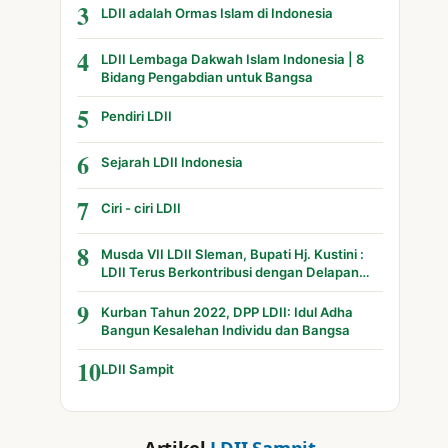
3
LDII adalah Ormas Islam di Indonesia
4
LDII Lembaga Dakwah Islam Indonesia | 8
Bidang Pengabdian untuk Bangsa
5
Pendiri LDII
6
Sejarah LDII Indonesia
7
Ciri - ciri LDII
8
Musda VII LDII Sleman, Bupati Hj. Kustini :
LDII Terus Berkontribusi dengan Delapan
Bidang
9
Kurban Tahun 2022, DPP LDII: Idul Adha
Bangun Kesalehan Individu dan Bangsa
10
LDII Sampit
Artikel
LDII Sampit