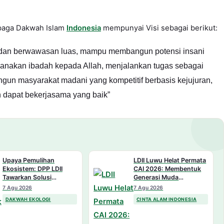
mbaga Dakwah Islam
Indonesia
mempunyai Visi sebagai berikut:
l dan berwawasan luas, mampu membangun potensi insani
nakan ibadah kepada Allah, menjalankan tugas sebagai
n masyarakat madani yang kompetitif berbasis kejujuran,
n dapat bekerjasama yang baik”
Upaya Pemulihan
LDII Luwu Helat Permata
Ekosistem: DPP LDII
CAI 2026: Membentuk
Tawarkan Solusi
Generasi Muda
Strategis bagi Hutan
Berkarakter Religius dan
7 Agu 2026
7 Agu 2026
Indonesia yang
Nasionalis
DAKWAH EKOLOGI
CINTA ALAM INDONESIA
Terdegradasi