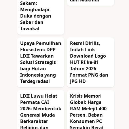
Sekam:
Menghadapi
Duka dengan
Sabar dan
Tawakal
Upaya Pemulihan
Resmi Dirilis,
Ekosistem: DPP
Inilah Link
LDII Tawarkan
Download Logo
Solusi Strategis
HUT RI ke-81
bagi Hutan
Tahun 2026
Indonesia yang
Format PNG dan
Terdegradasi
JPG HD
LDII Luwu Helat
Krisis Memori
Permata CAI
Global: Harga
2026: Membentuk
RAM Melejit 400
Generasi Muda
Persen, Beban
Berkarakter
Konsumen PC
Religius dan
Semakin Berat